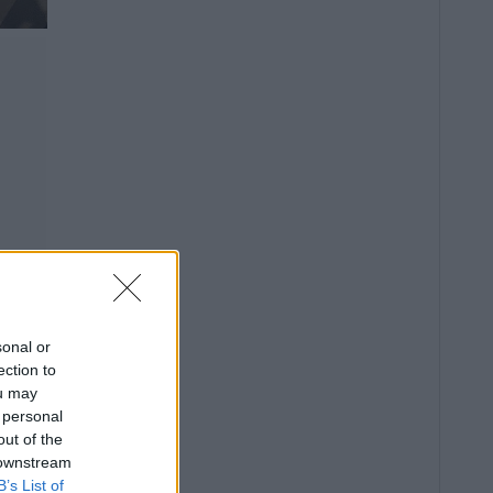
sonal or
ection to
ou may
 personal
out of the
 downstream
B’s List of