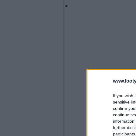
www.footy
If you wish 
sensitive in
confirm you
continue se
information 
further disc
participants