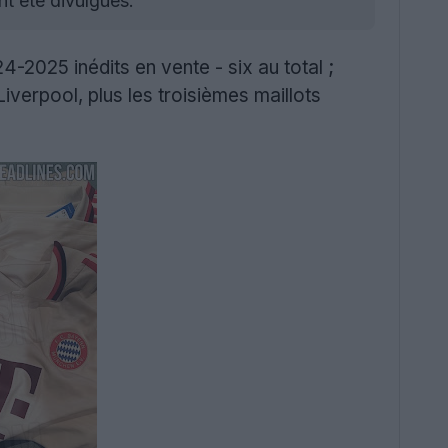
nt été divulgués.
4-2025 inédits en vente - six au total ;
verpool, plus les troisièmes maillots