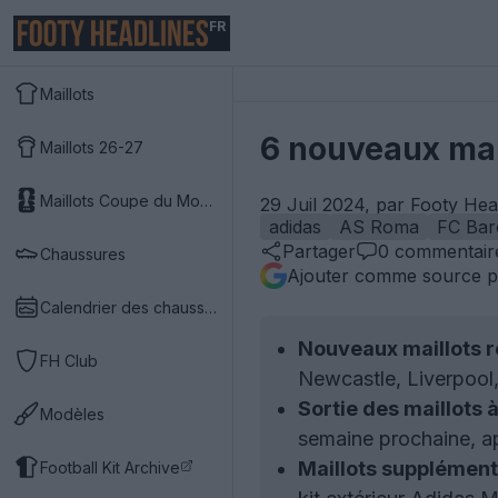
FR
Maillots
6 nouveaux mail
Maillots 26-27
Maillots Coupe du Monde 2026
29 Juil 2024, par Footy Hea
adidas
AS Roma
FC Bar
Partager
0
commentair
Chaussures
Ajouter comme source p
Calendrier des chaussures
Nouveaux maillots r
FH Club
Newcastle, Liverpool,
Sortie des maillots à
Modèles
semaine prochaine, ap
Maillots supplément
Football Kit Archive