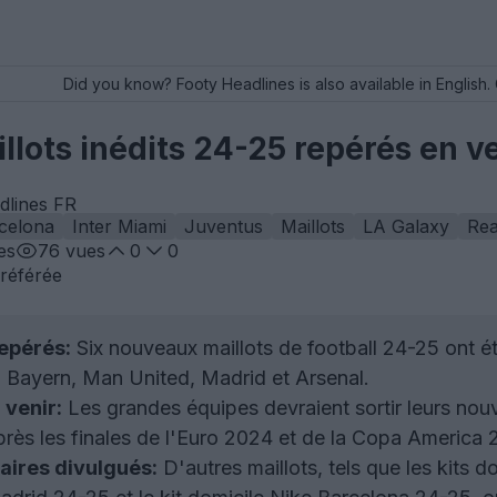
Did you know? Footy Headlines is also available in English. 
lots inédits 24-25 repérés en v
dlines FR
celona
Inter Miami
Juventus
Maillots
LA Galaxy
Rea
es
76
vues
0
0
référée
epérés:
Six nouveaux maillots de football 24-25 ont 
 Bayern, Man United, Madrid et Arsenal.
 venir:
Les grandes équipes devraient sortir leurs nouv
rès les finales de l'Euro 2024 et de la Copa America 
aires divulgués:
D'autres maillots, tels que les kits