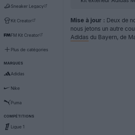
kit extérieur Adidas 
Sneaker Legacy
Mise à jour :
Deux de nos
Kit Creator
nous jetons un autre co
FM Kit Creator
Adidas
du Bayern, de Man
Plus de catégories
MARQUES
Adidas
Nike
Puma
COMPÉTITIONS
Ligue 1