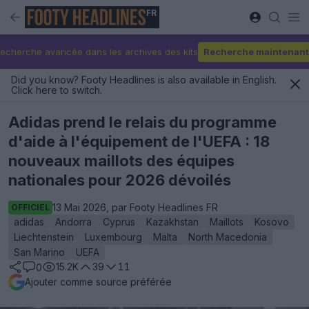
FR
echerche avancée dans les archives des kits
Recherche maintenant
Did you know? Footy Headlines is also available in English.
Click here to switch.
Adidas prend le relais du programme
d'aide à l'équipement de l'UEFA : 18
nouveaux maillots des équipes
nationales pour 2026 dévoilés
13 Mai 2026, par Footy Headlines FR
OFFICIEL
adidas
Andorra
Cyprus
Kazakhstan
Maillots
Kosovo
Liechtenstein
Luxembourg
Malta
North Macedonia
San Marino
UEFA
15.2K
39
11
0
Ajouter comme source préférée