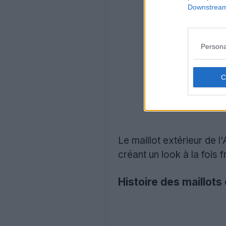
Downstream 
Persona
Le maillot extérieur de l
créant un look à la fois
Histoire des maillots 