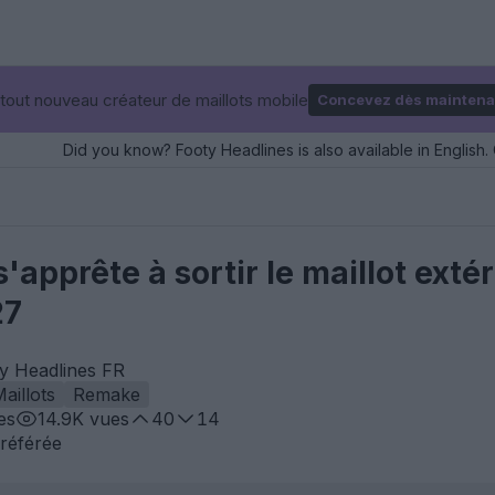
tout nouveau créateur de maillots mobile
Concevez dès maintena
Did you know? Footy Headlines is also available in English. 
'apprête à sortir le maillot extér
27
ty Headlines FR
aillots
Remake
es
14.9K
vues
40
14
référée