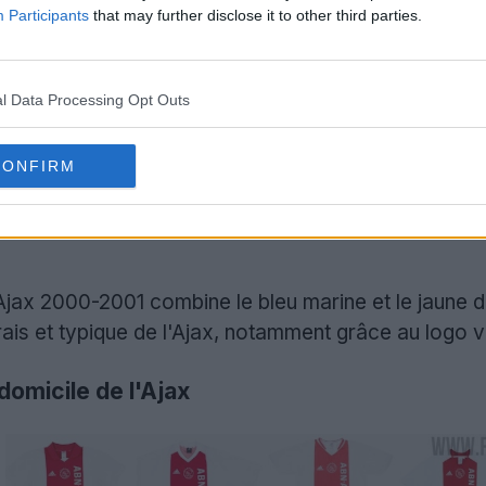
Participants
that may further disclose it to other third parties.
l Data Processing Opt Outs
CONFIRM
'Ajax 2000-2001 combine le bleu marine et le jaune d
 frais et typique de l'Ajax, notamment grâce au log
domicile de l'Ajax