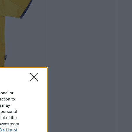
sonal or
ection to
ou may
 personal
out of the
 downstream
B’s List of