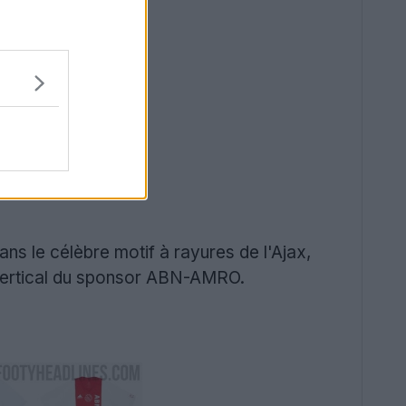
ans le célèbre motif à rayures de l'Ajax,
o vertical du sponsor ABN-AMRO.