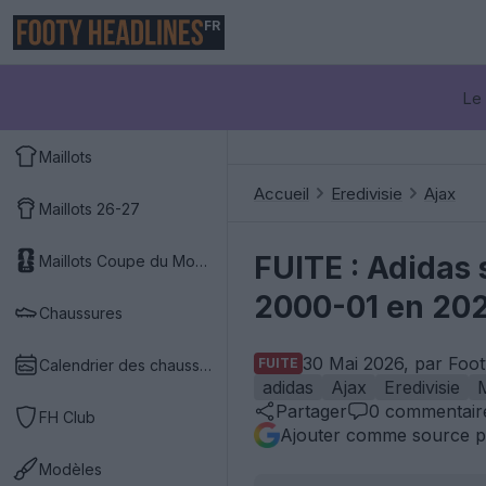
FR
Le 
Maillots
Accueil
Eredivisie
Ajax
Maillots 26-27
FUITE : Adidas s
Maillots Coupe du Monde 2026
2000-01 en 20
Chaussures
30 Mai 2026, par Foo
FUITE
Calendrier des chaussures
adidas
Ajax
Eredivisie
M
Partager
0
commentair
FH Club
Ajouter comme source p
Modèles