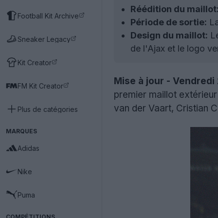
Réédition du maillot
Football Kit Archive
Période de sortie:
La
Design du maillot:
Le
Sneaker Legacy
de l'Ajax et le logo 
Kit Creator
Mise à jour - Vendredi
FM Kit Creator
premier maillot extérieu
van der Vaart, Cristian 
Plus de catégories
MARQUES
Adidas
Nike
Puma
COMPÉTITIONS