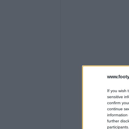
www.footy
If you wish 
sensitive in
confirm you
continue se
information 
further disc
participants