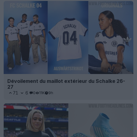
Dévoilement du maillot extérieur du Schalke 26-
27
71
6
0
11K
9h