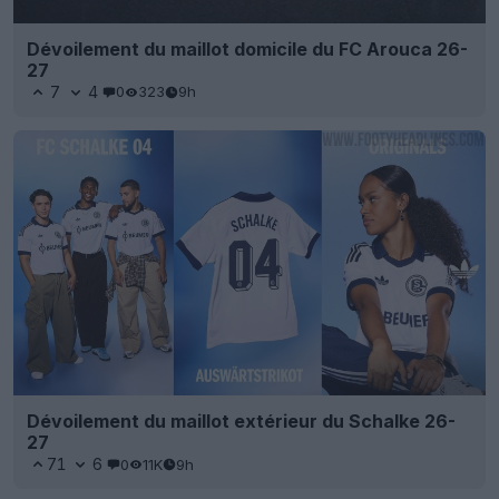
Dévoilement du maillot domicile du FC Arouca 26-
27
7
4
0
323
9h
Dévoilement du maillot extérieur du Schalke 26-
27
71
6
0
11K
9h