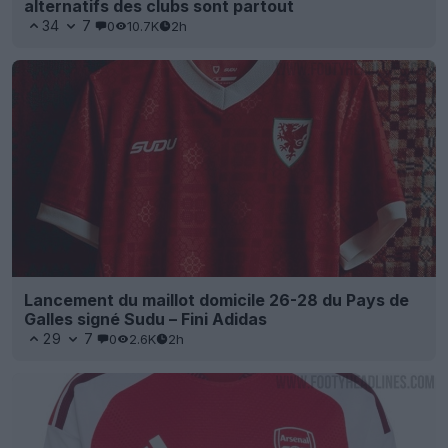
alternatifs des clubs sont partout
34
7
0
10.7K
2h
Lancement du maillot domicile 26-28 du Pays de
Galles signé Sudu – Fini Adidas
29
7
0
2.6K
2h