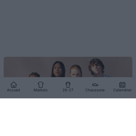
Accueil
Maillots
26-27
Chaussures
Calendrier
Fini Umbro : le troisième maillot de West Ham pour
la saison 26-27 signé New Balance a fait fuiter