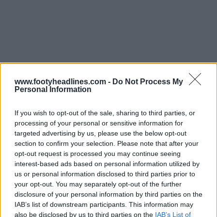
www.footyheadlines.com -
Do Not Process My
Personal Information
Tu préfères l'écusson des champions du monde doré
If you wish to opt-out of the sale, sharing to third parties, or
ou blanc sur le maillot de l'Argentine ? Dis-le-nous
processing of your personal or sensitive information for
dans les commentaires ci-dessous.
targeted advertising by us, please use the below opt-out
section to confirm your selection. Please note that after your
opt-out request is processed you may continue seeing
Afficher les commentaires
interest-based ads based on personal information utilized by
us or personal information disclosed to third parties prior to
your opt-out. You may separately opt-out of the further
adidas
Argentina
Badges
International
Kit Watch
disclosure of your personal information by third parties on the
Maillots
IAB’s list of downstream participants. This information may
Partager
also be disclosed by us to third parties on the
IAB’s List of