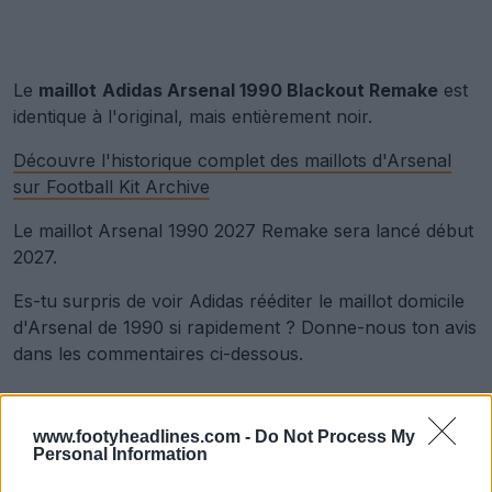
Le
maillot
Adidas Arsenal 1990 Blackout Remake
est
identique à l'original, mais entièrement noir.
Découvre l'historique complet des maillots d'Arsenal
sur Football Kit Archive
Le maillot Arsenal 1990 2027 Remake sera lancé début
2027.
Es-tu surpris de voir Adidas rééditer le maillot domicile
d'Arsenal de 1990 si rapidement ? Donne-nous ton avis
dans les commentaires ci-dessous.
Afficher les commentaires
www.footyheadlines.com -
Do Not Process My
Personal Information
adidas
Arsenal
Classiques
Maillots
Premier League