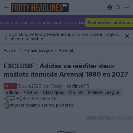
FR
echerche avancée dans les archives des kits
Recherche maintenant
Did you know? Footy Headlines is also available in English.
Click here to switch.
Accueil
Premier League
Arsenal
EXCLUSIF : Adidas va rééditer deux
maillots domicile Arsenal 1990 en 2027
15 Juin 2026, par Footy Headlines FR
FUITE
adidas
Arsenal
Classiques
Maillots
Premier League
27.5K
34
19
0
Ajouter comme source préférée