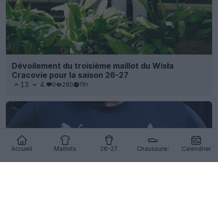
Dévoilement du troisième maillot du Wisła
Cracovie pour la saison 26-27
13
4
0
280
11h
Accueil
Maillots
26-27
Chaussures
Calendrier