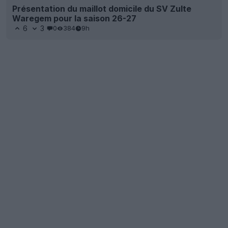
Présentation du maillot domicile du SV Zulte
Waregem pour la saison 26-27
6
3
0
384
9h