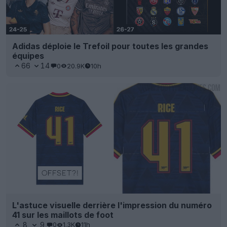
Adidas déploie le Trefoil pour toutes les grandes
équipes
66
14
0
20.9K
10h
L'astuce visuelle derrière l'impression du numéro
41 sur les maillots de foot
8
9
0
1.3K
11h