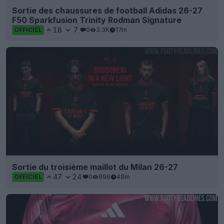
Sortie des chaussures de football Adidas 26-27
F50 Sparkfusion Trinity Rodman Signature
18
7
0
3.3K
17m
OFFICIEL
Sortie du troisième maillot du Milan 26-27
47
24
0
896
48m
OFFICIEL