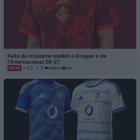
Fuite du troisième maillot « Dragon » de
l'Internacional 26-27
12
5
0
826
10h
FUITE