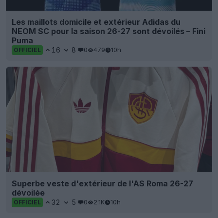
Les maillots domicile et extérieur Adidas du
NEOM SC pour la saison 26-27 sont dévoilés – Fini
Puma
16
8
0
479
10h
OFFICIEL
Superbe veste d'extérieur de l'AS Roma 26-27
dévoilée
32
5
0
2.1K
10h
OFFICIEL