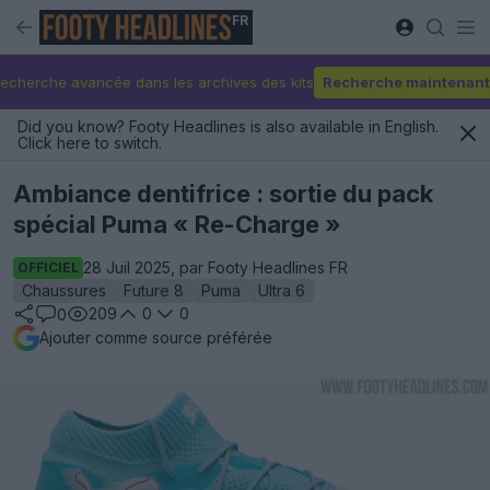
FR
echerche avancée dans les archives des kits
Recherche maintenant
Did you know? Footy Headlines is also available in English.
Click here to switch.
Ambiance dentifrice : sortie du pack
spécial Puma « Re-Charge »
28 Juil 2025, par Footy Headlines FR
OFFICIEL
Chaussures
Future 8
Puma
Ultra 6
209
0
0
0
Ajouter comme source préférée