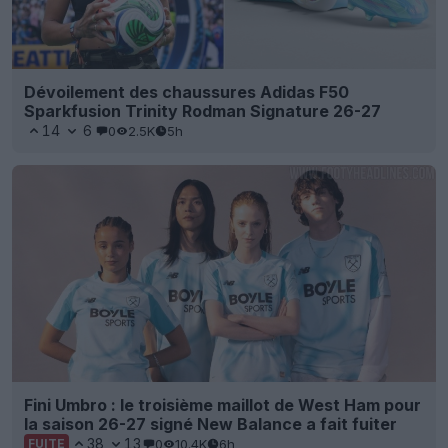
Dévoilement des chaussures Adidas F50
Sparkfusion Trinity Rodman Signature 26-27
14
6
0
2.5K
5h
Fini Umbro : le troisième maillot de West Ham pour
la saison 26-27 signé New Balance a fait fuiter
38
13
0
10.4K
6h
FUITE