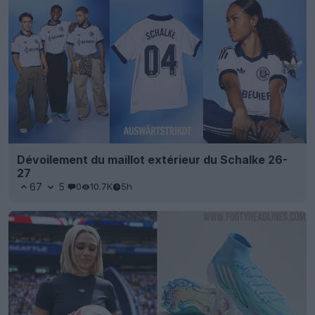
Dévoilement du maillot extérieur du Schalke 26-
27
67
5
0
10.7K
5h