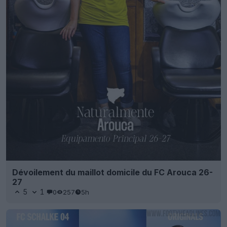
Dévoilement du maillot domicile du FC Arouca 26-
27
5
1
0
257
5h