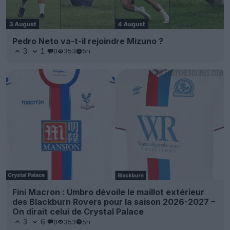
Pedro Neto va-t-il rejoindre Mizuno ?
3
1
0
353
5h
Fini Macron : Umbro dévoile le maillot extérieur
des Blackburn Rovers pour la saison 2026-2027 –
On dirait celui de Crystal Palace
3
6
0
353
5h