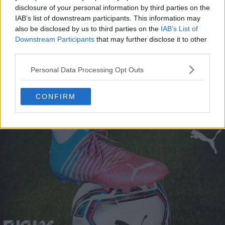
disclosure of your personal information by third parties on the
Les chaussures Puma Ultra 6 « Re-Charge »
IAB’s list of downstream participants. This information may
inversent le thème, avec une tige principalement rose
also be disclosed by us to third parties on the
IAB’s List of
Downstream Participants
that may further disclose it to other
rehaussée de touches bleu clair sur la semelle et le
third parties.
talon.
Personal Data Processing Opt Outs
Une collaboration emblématique
CONFIRM