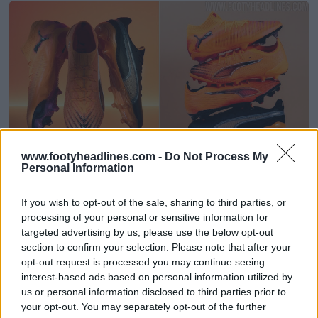
www.footyheadlines.com -
Do Not Process My
Personal Information
Lancement du pack Puma 25-26 « Hot Pursuit »
0
0
0
218
2 Oct 2025
If you wish to opt-out of the sale, sharing to third parties, or
processing of your personal or sensitive information for
targeted advertising by us, please use the below opt-out
section to confirm your selection. Please note that after your
opt-out request is processed you may continue seeing
interest-based ads based on personal information utilized by
us or personal information disclosed to third parties prior to
your opt-out. You may separately opt-out of the further