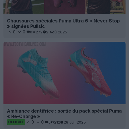
Chaussures spéciales Puma Ultra 6 « Never Stop
» signées Pulisic
0
0
0
279
2 Aoû 2025
Ambiance dentifrice : sortie du pack spécial Puma
« Re-Charge »
0
0
0
212
28 Juil 2025
OFFICIEL