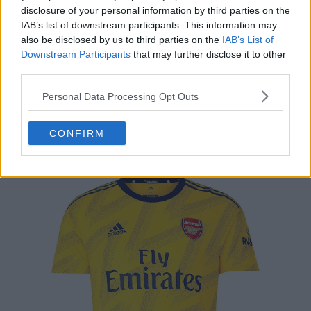
disclosure of your personal information by third parties on the
IAB’s list of downstream participants. This information may
also be disclosed by us to third parties on the
IAB’s List of
Fait
Downstream Participants
that may further disclose it to other
intéressant, ce coloris jaune pâle rappelle aussi le
third parties.
maillot extérieur 2019-20 qui, bien qu’inspiré du design
Personal Data Processing Opt Outs
classique « banane
meurtrie
», arborait des motifs en
zigzag anguleux qui évoquaient vaguement un effet
CONFIRM
d’éclair.