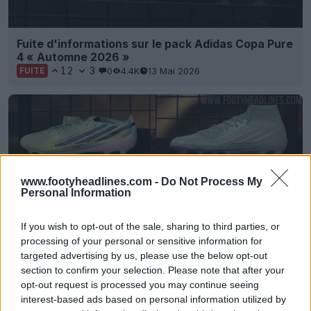
Fuite d'informations sur le pack Adidas Copa Pure
4 « Automne 2026 »
12
3
0
4.4K
13 Mai 2026
FUITE
www.footyheadlines.com -
Do Not Process My
Personal Information
If you wish to opt-out of the sale, sharing to third parties, or
processing of your personal or sensitive information for
targeted advertising by us, please use the below opt-out
Fuite du pack de chaussures Adidas « 2026 Fall »
section to confirm your selection. Please note that after your
12
7
0
5.9K
13 Mai 2026
FUITE
opt-out request is processed you may continue seeing
interest-based ads based on personal information utilized by