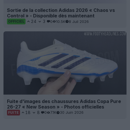
Sortie de la collection Adidas 2026 « Chaos vs
Control » - Disponible dès maintenant
24
3
0
10.5K
8 Juil 2026
OFFICIEL
Fuite d'images des chaussures Adidas Copa Pure
26-27 « New Season » - Photos officielles
18
8
0
7.1K
30 Juin 2026
FUITE