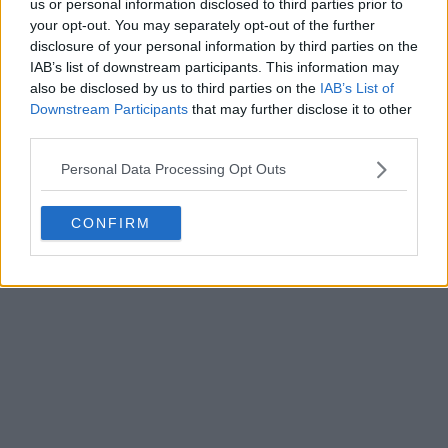
us or personal information disclosed to third parties prior to
your opt-out. You may separately opt-out of the further
disclosure of your personal information by third parties on the
IAB’s list of downstream participants. This information may
also be disclosed by us to third parties on the
IAB’s List of
Downstream Participants
that may further disclose it to other
third parties.
Personal Data Processing Opt Outs
Exclusif : fuite d'informations sur les chaussures
CONFIRM
Adidas Copa Pure 4 2026 World Cup
2
0
0
4.7K
2 Fév 2026
FUITE