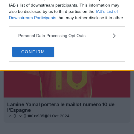
IAB’s list of downstream participants. This information may
Le Bayern Munich retire son maillot numéro 5 en
also be disclosed by us to third parties on the
IAB’s List of
l'honneur de Franz Beckenbauer
Downstream Participants
that may further disclose it to other
0
0
0
321
8 Déc 2024
third parties.
Personal Data Processing Opt Outs
CONFIRM
Lamine Yamal portera le maillot numéro 10 de
l'Espagne
0
0
0
985
11 Oct 2024