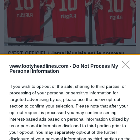
C'EST OFFICIEL : Jamal Musiala est le nouveau
numéro 10 du Bayern Munich
1
0
0
503
3 Juil 2025
www.footyheadlines.com -
Do Not Process My
Personal Information
If you wish to opt-out of the sale, sharing to third parties, or
processing of your personal or sensitive information for
targeted advertising by us, please use the below opt-out
section to confirm your selection. Please note that after your
opt-out request is processed you may continue seeing
interest-based ads based on personal information utilized by
us or personal information disclosed to third parties prior to
your opt-out. You may separately opt-out of the further
disclosure of your personal information by third parties on the