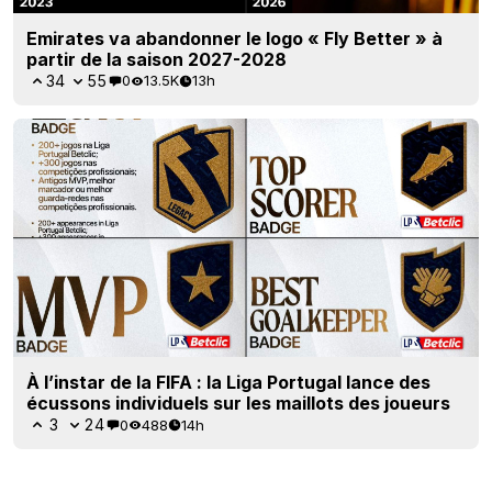
Emirates va abandonner le logo « Fly Better » à
partir de la saison 2027-2028
34
55
0
13.5K
13h
À l’instar de la FIFA : la Liga Portugal lance des
écussons individuels sur les maillots des joueurs
3
24
0
488
14h