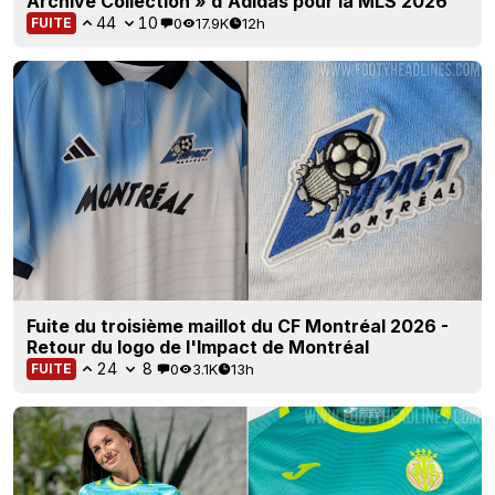
Archive Collection » d'Adidas pour la MLS 2026
44
10
0
17.9K
12h
FUITE
Fuite du troisième maillot du CF Montréal 2026 -
Retour du logo de l'Impact de Montréal
24
8
0
3.1K
13h
FUITE