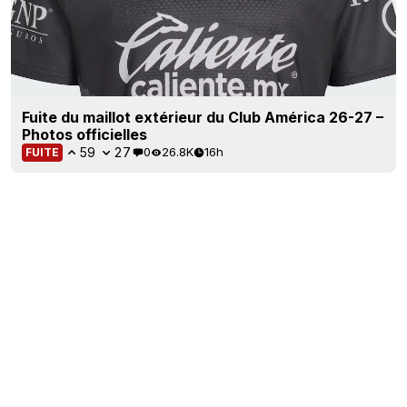
Fuite du maillot extérieur du Club América 26-27 –
Photos officielles
59
27
0
26.8K
16h
FUITE