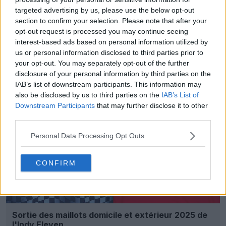
targeted advertising by us, please use the below opt-out
section to confirm your selection. Please note that after your
opt-out request is processed you may continue seeing
interest-based ads based on personal information utilized by
us or personal information disclosed to third parties prior to
your opt-out. You may separately opt-out of the further
Sortie du maillot Unity 24-25 du Sydney FC
disclosure of your personal information by third parties on the
0
0
0
101
25 Fév 2025
OFFICIEL
IAB’s list of downstream participants. This information may
also be disclosed by us to third parties on the
IAB’s List of
Downstream Participants
that may further disclose it to other
third parties.
Personal Data Processing Opt Outs
CONFIRM
Sortie des maillots domicile et extérieur 2025 de
l'Indy Eleven