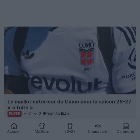
Fuite d'images du troisième maillot de Wrexham
26-27
15
3
0
534
4h
FUITE
Accueil
Maillots
26-27
Chaussures
Calendrier