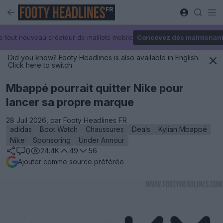
FR
e tout nouveau créateur de maillots mobile
Concevez dès maintenan
Did you know? Footy Headlines is also available in English.
Click here to switch.
Mbappé pourrait quitter Nike pour
lancer sa propre marque
28 Juil 2026, par Footy Headlines FR
adidas
Boot Watch
Chaussures
Deals
Kylian Mbappé
Nike
Sponsoring
Under Armour
24.4K
49
56
0
Ajouter comme source préférée