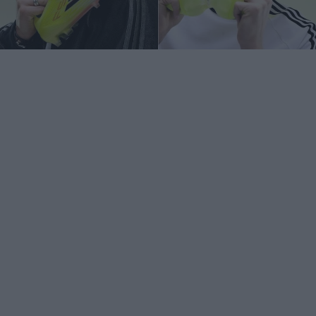
À l’approche de l’été 2026, ça s’annonce comme le
plus gros transfert de la décennie en matière de
chaussures de foot.