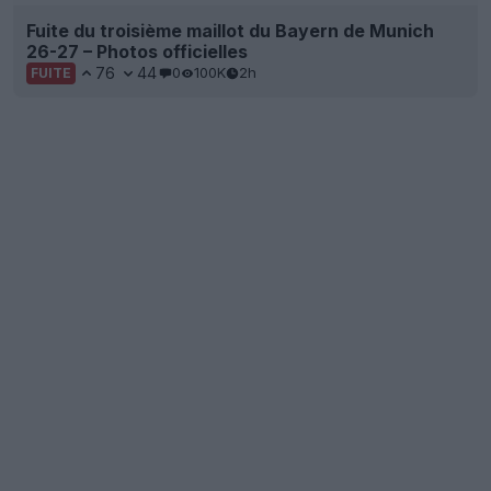
Le maillot extérieur du Como pour la saison 26-27
« a fuité »
7
2
0
1.6K
4h
FUITE