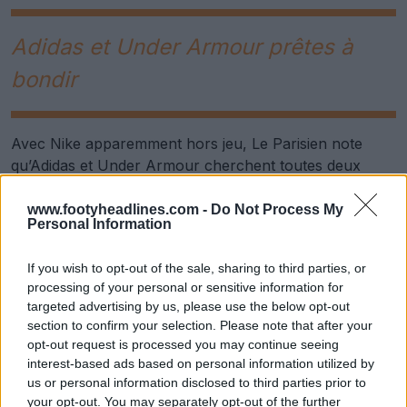
Adidas et Under Armour prêtes à
bondir
Avec Nike apparemment hors jeu, Le Parisien note
qu’Adidas et Under Armour cherchent toutes deux
activement à conclure un accord avec l’international
français. Les deux entreprises sont fin prêtes à saisir
www.footyheadlines.com -
Do Not Process My
Personal Information
l’occasion de signer l’un des athlètes les plus attractifs
et les plus reconnaissables de la planète sur le plan
If you wish to opt-out of the sale, sharing to third parties, or
commercial.
processing of your personal or sensitive information for
targeted advertising by us, please use the below opt-out
section to confirm your selection. Please note that after your
opt-out request is processed you may continue seeing
interest-based ads based on personal information utilized by
us or personal information disclosed to third parties prior to
your opt-out. You may separately opt-out of the further