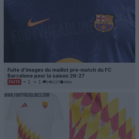
Barcelone pour la saison 26-27
1
1
0
237
49m
FUITE
Fuite d'un maillot rétro Adidas inspiré de l'AS
Roma de 1994
1
1
0
215
2h
FUITE