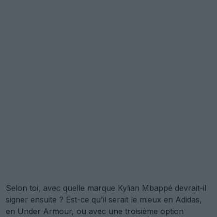
Selon toi, avec quelle marque Kylian Mbappé devrait-il
signer ensuite ? Est-ce qu’il serait le mieux en Adidas,
en Under Armour, ou avec une troisième option
surprise ? Dis-le-nous dans les commentaires ci-
dessous.
Afficher les commentaires
adidas
Boot Watch
Chaussures
Deals
Kylian Mbappé
Nike
Sponsoring
Under Armour
Partager