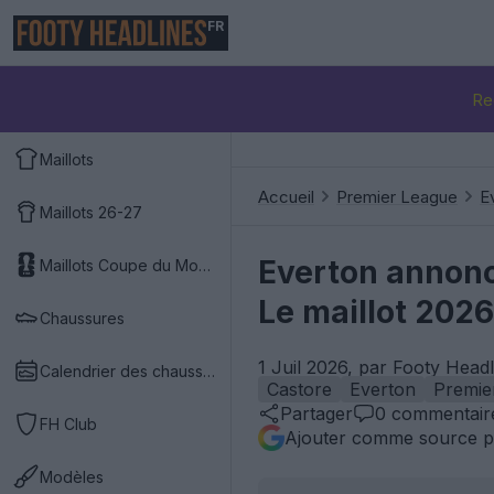
FR
Re
Maillots
Accueil
Premier League
E
Maillots 26-27
Everton annonc
Maillots Coupe du Monde 2026
Le maillot 2026-
Chaussures
1 Juil 2026, par Footy Head
Calendrier des chaussures
Castore
Everton
Premie
Partager
0
commentair
FH Club
Ajouter comme source p
Modèles