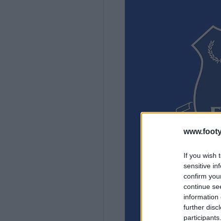
www.footy
If you wish 
sensitive in
confirm you
continue se
information 
further disc
participants