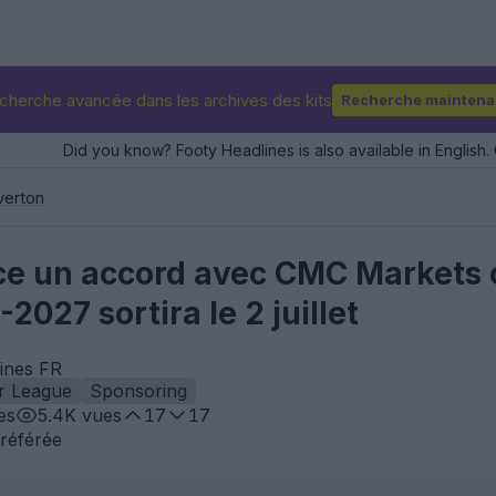
cherche avancée dans les archives des kits
Recherche maintena
Did you know? Footy Headlines is also available in English. 
verton
e un accord avec CMC Markets 
2027 sortira le 2 juillet
lines FR
r League
Sponsoring
es
5.4K
vues
17
17
référée