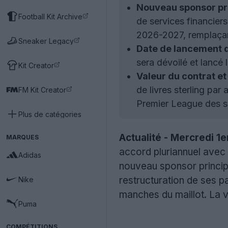
Nouveau sponsor pri
Football Kit Archive
de services financiers
2026-2027, remplaçan
Sneaker Legacy
Date de lancement d
sera dévoilé et lancé le
Kit Creator
Valeur du contrat e
de livres sterling par 
FM Kit Creator
Premier League des soc
Plus de catégories
Actualité - Mercredi 1er
MARQUES
accord pluriannuel avec
Adidas
nouveau sponsor principal
restructuration de ses p
Nike
manches du maillot. La va
Puma
COMPÉTITIONS