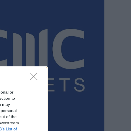
sonal or
ection to
ou may
 personal
out of the
 downstream
B’s List of