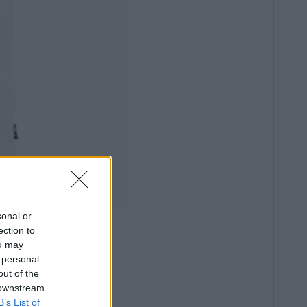
sonal or
ection to
ou may
 personal
out of the
 downstream
B’s List of