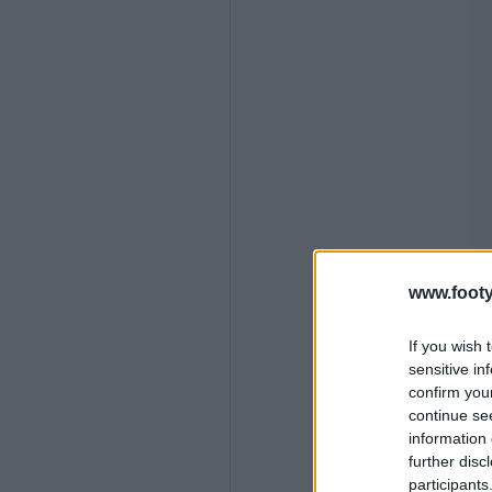
www.footy
If you wish 
sensitive in
confirm you
continue se
information 
further disc
participants