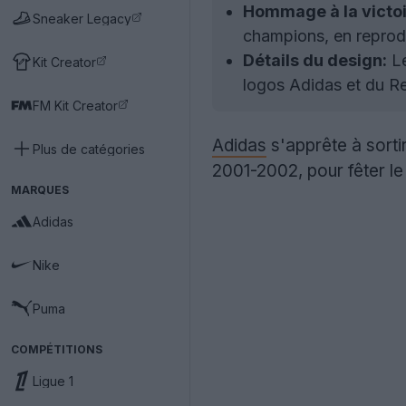
Hommage à la victoi
Sneaker Legacy
champions, en reprodu
Détails du design:
Le
Kit Creator
logos Adidas et du R
FM Kit Creator
Adidas
s'apprête à sorti
Plus de catégories
2001-2002, pour fêter le
MARQUES
Adidas
Nike
Puma
COMPÉTITIONS
Ligue 1