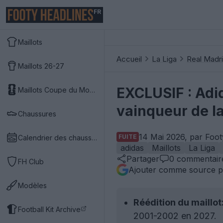
FR
Maillots
Accueil
La Liga
Real Madr
Maillots 26-27
EXCLUSIF : Adid
Maillots Coupe du Monde 2026
vainqueur de l
Chaussures
14 Mai 2026, par Foot
FUITE
Calendrier des chaussures
adidas
Maillots
La Liga
Partager
0
commentair
FH Club
Ajouter comme source p
Modèles
Réédition du maillot
Football Kit Archive
2001-2002 en 2027.