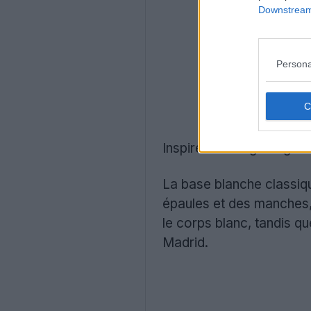
Downstream 
Persona
Inspiré du design origina
La base blanche classiqu
épaules et des manches, 
le corps blanc, tandis qu
Madrid.