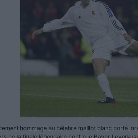
ectement hommage au célèbre maillot blanc porté l
rs de la finale légendaire contre le Bayer Leverku