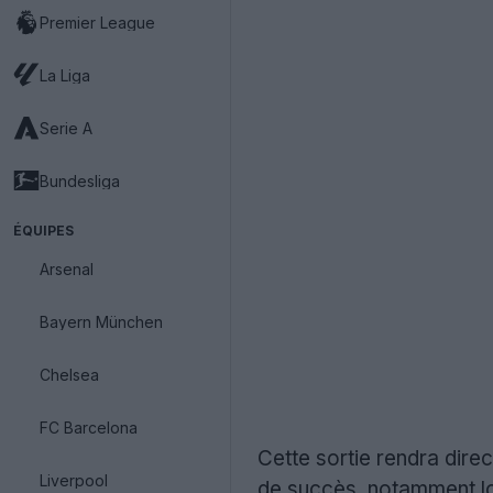
Premier League
La Liga
Serie A
Bundesliga
ÉQUIPES
Arsenal
Bayern München
Chelsea
FC Barcelona
Cette sortie rendra dir
Liverpool
de succès, notamment lo