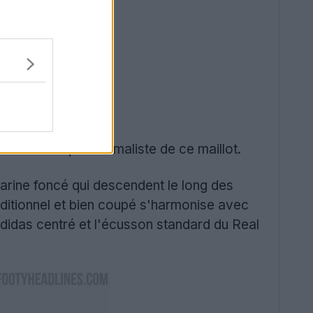
t l'esthétique minimaliste de ce maillot.
arine foncé qui descendent le long des
aditionnel et bien coupé s'harmonise avec
 Adidas centré et l'écusson standard du Real