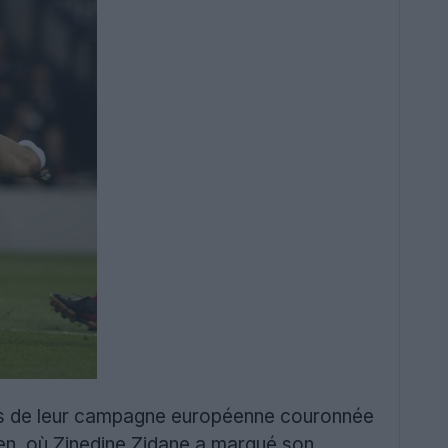
ors de leur campagne européenne couronnée
sen, où Zinedine Zidane a marqué son