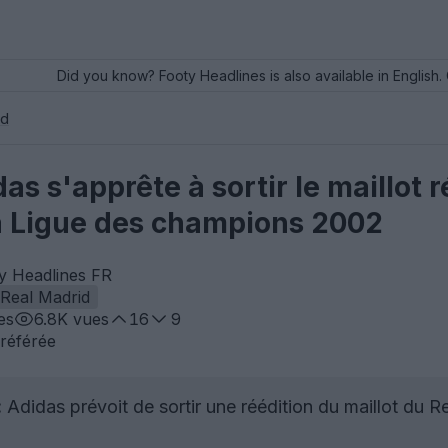
Did you know? Footy Headlines is also available in English. 
id
as s'apprête à sortir le maillot 
a Ligue des champions 2002
y Headlines FR
Real Madrid
es
6.8K
vues
16
9
référée
:
Adidas prévoit de sortir une réédition du maillot du 