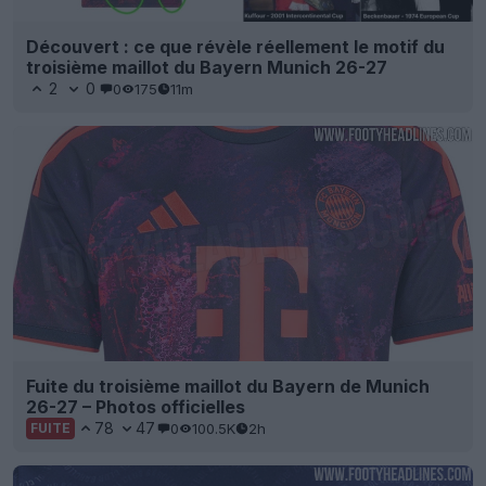
Découvert : ce que révèle réellement le motif du
troisième maillot du Bayern Munich 26-27
2
0
0
175
11m
Fuite du troisième maillot du Bayern de Munich
26-27 – Photos officielles
78
47
0
100.5K
2h
FUITE