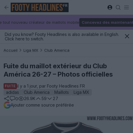
FR
e tout nouveau créateur de maillots mobile
Concevez dès maintenan
Did you know? Footy Headlines is also available in English.
Click here to switch.
Accueil
Liga MX
Club America
Fuite du maillot extérieur du Club
América 26-27 – Photos officielles
il y a 1 jour, par Footy Headlines FR
FUITE
adidas
Club America
Maillots
Liga MX
26.9K
59
27
0
Ajouter comme source préférée