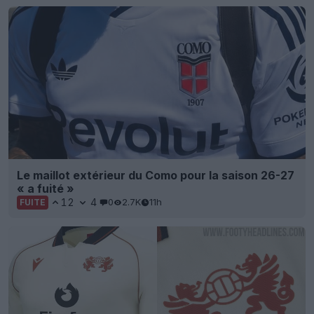
Le maillot extérieur du Como pour la saison 26-27
« a fuité »
12
4
0
2.7K
11h
FUITE