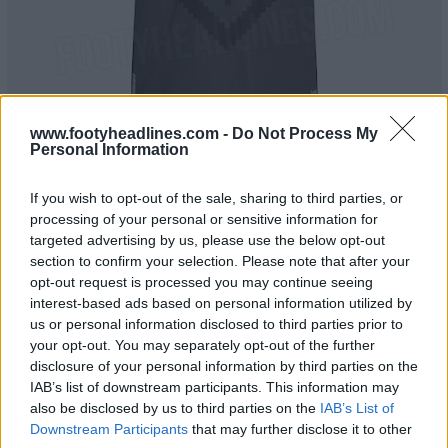
www.footyheadlines.com -
Do Not Process My
Personal Information
Le nouveau maillot extérieur Adidas du Club América
26-27 devrait être officiellement lancé en août 2026.
If you wish to opt-out of the sale, sharing to third parties, or
processing of your personal or sensitive information for
Découvre tous les maillots du Club América sur
targeted advertising by us, please use the below opt-out
Football Kit Archive
section to confirm your selection. Please note that after your
opt-out request is processed you may continue seeing
. Tu aimes le logo Trefoil et l'écusson classique du
interest-based ads based on personal information utilized by
nouveau maillot extérieur du Club América 26-27 ? Dis-
us or personal information disclosed to third parties prior to
le-nous dans les commentaires ci-dessous.
your opt-out. You may separately opt-out of the further
disclosure of your personal information by third parties on the
IAB’s list of downstream participants. This information may
Afficher les commentaires
also be disclosed by us to third parties on the
IAB’s List of
Downstream Participants
that may further disclose it to other