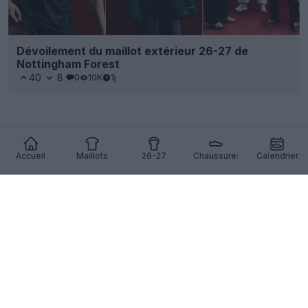
Dévoilement du maillot extérieur 26-27 de
Nottingham Forest
40
8
0
10K
1j
Accueil
Maillots
26-27
Chaussures
Calendrier