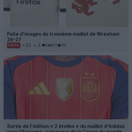
Fuite d'images du troisième maillot de Wrexham
26-27
21
3
0
817
11h
FUITE
Sortie de l'édition « 2 étoiles » du maillot d'Adidas
pour l'Espagne, vainqueur de la Coupe du monde