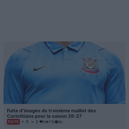
Fuite d'images du troisième maillot des
Corinthians pour la saison 26-27
9
3
0
715
8h
FUITE