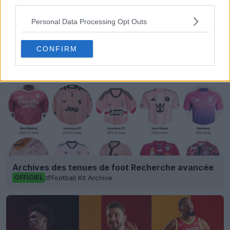
third parties.
adidas
Club America
Maillots
Liga MX
Partager
Personal Data Processing Opt Outs
CONFIRM
Archives des tenues de foot Recherche avancée
Football Kit Archive
OFFICIEL