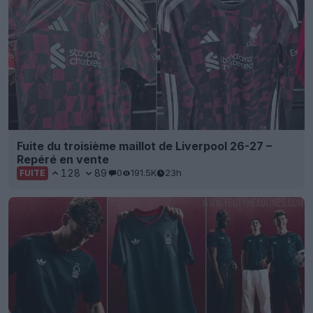
Fuite du troisième maillot de Liverpool 26-27 –
Repéré en vente
128
89
0
191.5K
23h
FUITE