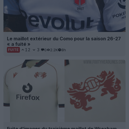
Le maillot extérieur du Como pour la saison 26-27
« a fuité »
12
3
0
2.2K
8h
FUITE
Fuite d'images du troisième maillot de Wrexham