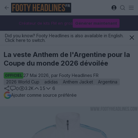
FR
Créateur de kits FM en gros
Générer maintenant
Did you know? Footy Headlines is also available in English.
Click here to switch.
La veste Anthem de l'Argentine pour la
Coupe du monde 2026 dévoilée
27 Mai 2026, par Footy Headlines FR
OFFICIEL
2026 World Cup
adidas
Anthem Jacket
Argentina
3.2K
15
6
0
Ajouter comme source préférée