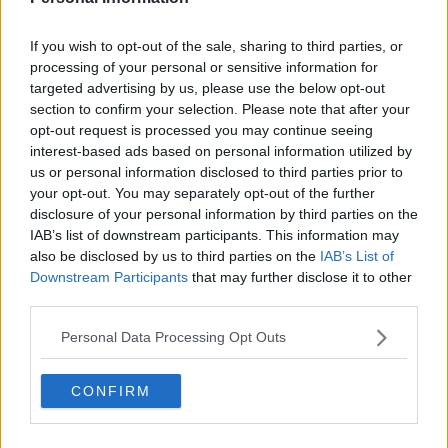
Kit Archive
Made by Adidas. Que penses-tu du maillot de
If you wish to opt-out of the sale, sharing to third parties, or
l'Argentine pour la Coupe du monde 2026 ? Donne-
processing of your personal or sensitive information for
targeted advertising by us, please use the below opt-out
nous ton avis dans les commentaires sous l'article.
section to confirm your selection. Please note that after your
opt-out request is processed you may continue seeing
interest-based ads based on personal information utilized by
Afficher les commentaires
us or personal information disclosed to third parties prior to
your opt-out. You may separately opt-out of the further
2026 World Cup
adidas
Anthem Jacket
Argentina
disclosure of your personal information by third parties on the
Partager
IAB’s list of downstream participants. This information may
also be disclosed by us to third parties on the
IAB’s List of
Downstream Participants
that may further disclose it to other
third parties.
Personal Data Processing Opt Outs
CONFIRM