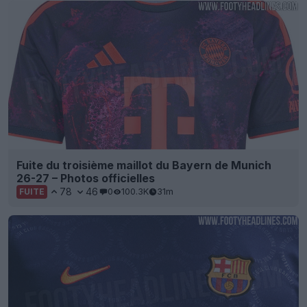
Fuite du troisième maillot du Bayern de Munich
26-27 – Photos officielles
78
46
0
100.3K
31m
FUITE