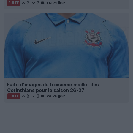
2
2
0
422
6h
FUITE
Fuite d'images du troisième maillot des
Corinthians pour la saison 26-27
8
3
0
626
6h
FUITE