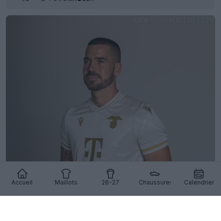
Accueil
Maillots
26-27
Chaussures
Calendrier