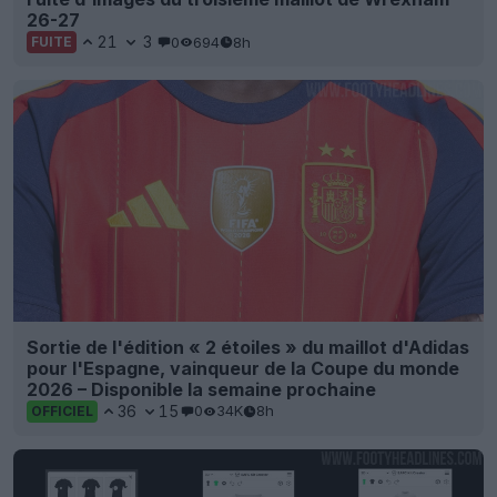
26-27
21
3
0
694
8h
FUITE
Sortie de l'édition « 2 étoiles » du maillot d'Adidas
pour l'Espagne, vainqueur de la Coupe du monde
2026 – Disponible la semaine prochaine
36
15
0
34K
8h
OFFICIEL