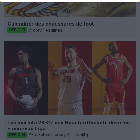
Calendrier des chaussures de foot
Footy Headlines
OFFICIEL
Les maillots 26-27 des Houston Rockets dévoilés
+ nouveau logo
Basketball Jersey Archive
1j
OFFICIEL