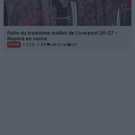
Fuite du troisième maillot de Liverpool 26-27 –
Repéré en vente
128
89
0
191.4K
21h
FUITE