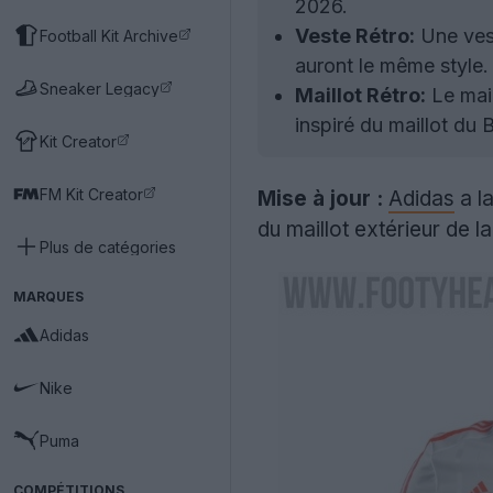
2026.
Veste Rétro:
Une vest
Football Kit Archive
auront le même style.
Sneaker Legacy
Maillot Rétro:
Le mail
inspiré du maillot du 
Kit Creator
FM Kit Creator
Mise à jour :
Adidas
a la
du maillot extérieur de l
Plus de catégories
MARQUES
Adidas
Nike
Puma
COMPÉTITIONS