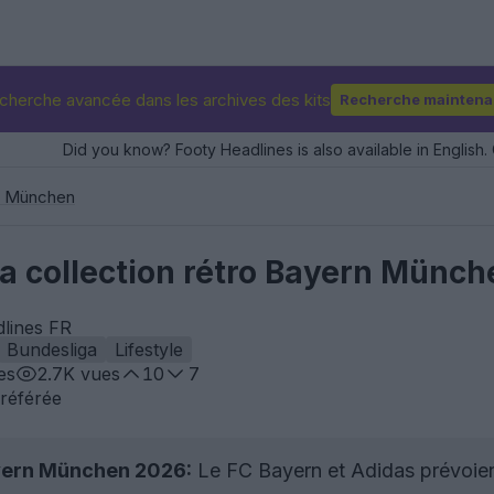
cherche avancée dans les archives des kits
Recherche maintena
Did you know? Footy Headlines is also available in English. 
n München
a collection rétro Bayern Münc
dlines FR
Bundesliga
Lifestyle
es
2.7K
vues
10
7
référée
ayern München 2026:
Le FC Bayern et Adidas prévoient