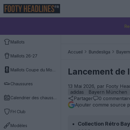
FR
Re
Maillots
Accueil
Bundesliga
Bayer
Maillots 26-27
Lancement de l
Maillots Coupe du Monde 2026
Chaussures
13 Mai 2026, par Footy Hea
adidas
Bayern München
Calendrier des chaussures
Partager
0
commentair
Ajouter comme source p
FH Club
Collection Rétro B
Modèles