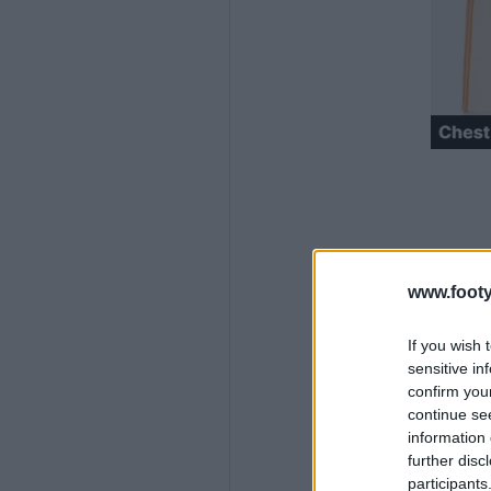
www.footy
If you wish 
sensitive in
confirm you
continue se
information 
further disc
participants