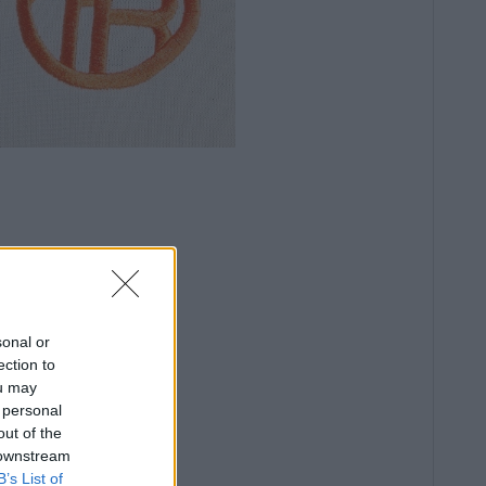
sonal or
ection to
ou may
 personal
out of the
 downstream
B’s List of