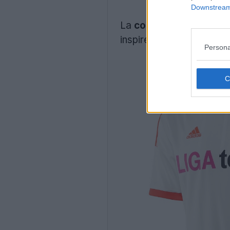
Downstream 
La
collection rétro A
inspirée du maillot du Ba
Persona