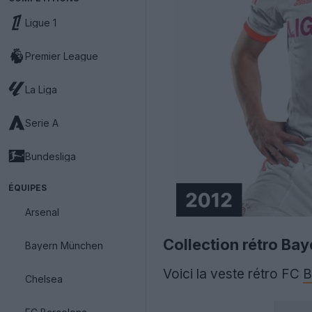
Ligue 1
Premier League
La Liga
Serie A
Bundesliga
ÉQUIPES
Arsenal
Collection rétro Ba
Bayern München
Voici la veste rétro FC
B
Chelsea