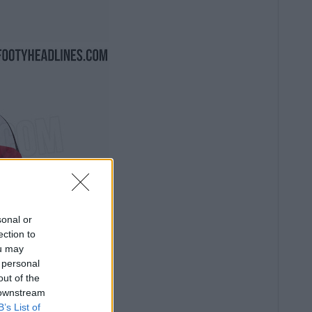
sonal or
ection to
ou may
 personal
out of the
 downstream
B’s List of