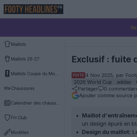
FR
Re
Maillots
Exclusif : fuit
Maillots 26-27
Maillots Coupe du Monde 2026
4 Nov 2025, par Foot
FUITE
2026 World Cup
adidas
Chaussures
Partager
0
commentair
Ajouter comme source p
Calendrier des chaussures
Maillot d'entraîne
FH Club
un design épuré en bl
Design du maillot:
Le
Modèles