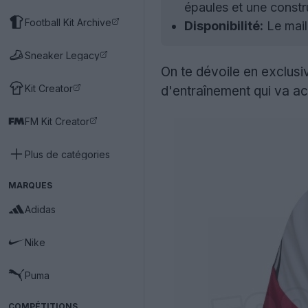
épaules et une const
Football Kit Archive
Disponibilité:
Le mail
Sneaker Legacy
On te dévoile en exclusiv
Kit Creator
d'entraînement qui va a
FM Kit Creator
Plus de catégories
MARQUES
Adidas
Nike
Puma
COMPÉTITIONS