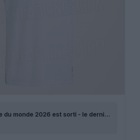
Le maillot domicile de l'Allemagne pour la Coupe du monde 2026 est sorti - le dernier d'Adidas - et sera dispo dès demain