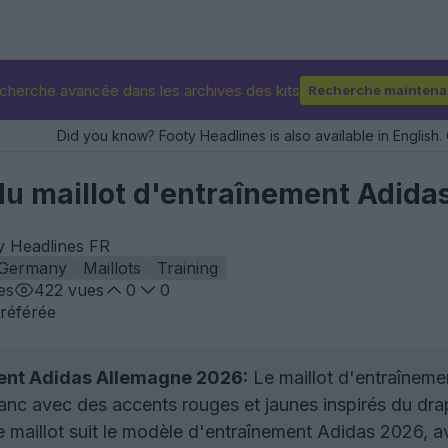
cherche avancée dans les archives des kits
Recherche maintena
Did you know? Footy Headlines is also available in English. 
e du maillot d'entraînement Adi
y Headlines FR
Germany
Maillots
Training
es
422
vues
0
0
référée
ment Adidas Allemagne 2026:
Le maillot d'entraîneme
anc avec des accents rouges et jaunes inspirés du dr
 maillot suit le modèle d'entraînement Adidas 2026,