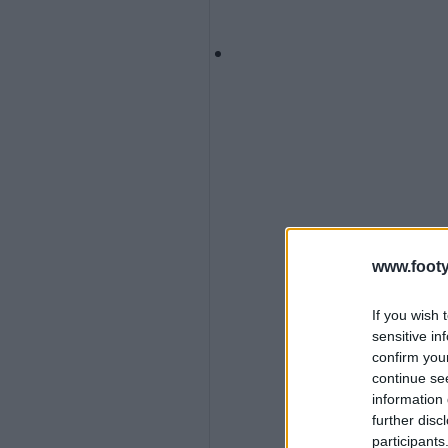
www.footy
If you wish 
sensitive in
confirm you
continue se
information 
further disc
participants