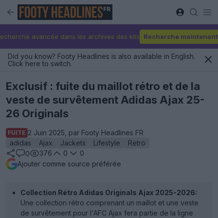
FR
echerche avancée dans les archives des kits
Recherche maintenant
Did you know? Footy Headlines is also available in English.
Click here to switch.
Exclusif : fuite du maillot rétro et de la
veste de survêtement Adidas Ajax 25-
26 Originals
2 Juin 2025, par Footy Headlines FR
FUITE
adidas
Ajax
Jackets
Lifestyle
Retro
376
0
0
0
Ajouter comme source préférée
Collection Rétro Adidas Originals Ajax 2025-2026:
Une collection rétro comprenant un maillot et une veste
de survêtement pour l'AFC Ajax fera partie de la ligne