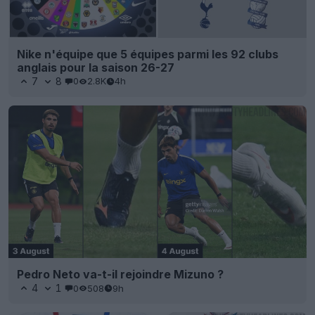
Nike n'équipe que 5 équipes parmi les 92 clubs
anglais pour la saison 26-27
7
8
0
2.8K
4h
Pedro Neto va-t-il rejoindre Mizuno ?
4
1
0
508
9h