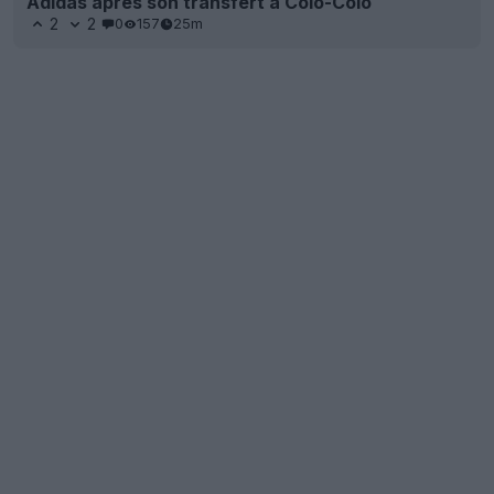
Adidas après son transfert à Colo-Colo
2
2
0
157
25m