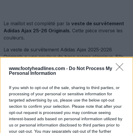
Le maillot est complété par la
veste de survêtement
Adidas Ajax 25-26 Originals
. Cette pièce inverse les
couleurs.
La veste de survêtement Adidas Ajax 2025-2026
Originals a une couleur de base crème classique. Elle
est élégamment contrastée par le bordeaux utilisé pour
www.footyheadlines.com -
Do Not Process My
les trois bandes emblématiques d'Adidas qui courent le
Personal Information
long des manches, ainsi que pour le logo Trefoil brodé
sur la poitrine droite et l'écusson spécial du club Ajax
If you wish to opt-out of the sale, sharing to third parties, or
brodé sur la gauche.
processing of your personal or sensitive information for
targeted advertising by us, please use the below opt-out
Cette collection Ajax 2025-2026 Originals fait partie de
section to confirm your selection. Please note that after your
la gamme
lifestyle
Originals d'Adidas pour l'Ajax, qui
opt-out request is processed you may continue seeing
sera lancée à l'été 2025.
interest-based ads based on personal information utilized by
us or personal information disclosed to third parties prior to
your opt-out. You may separately opt-out of the further