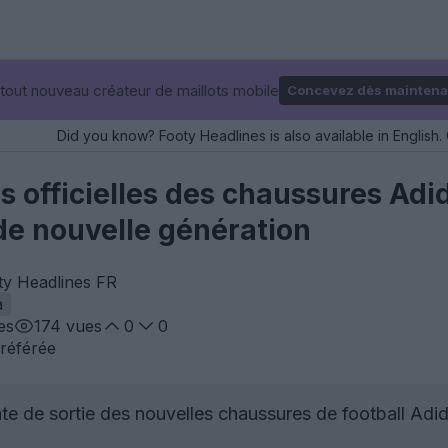
tout nouveau créateur de maillots mobile
Concevez dès maintena
Did you know? Footy Headlines is also available in English. 
s officielles des chaussures Ad
e nouvelle génération
ty Headlines FR
a
es
174
vues
0
0
référée
e de sortie des nouvelles chaussures de football Adid