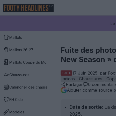
FR
Le 
Maillots
Fuite des photo
Maillots 26-27
New Season » d
Maillots Coupe du Monde 2026
17 Juin 2025, par Foo
FUITE
Chaussures
adidas
Chaussures
Cop
Partager
0
commentair
Calendrier des chaussures
Ajouter comme source p
FH Club
Date de sortie:
La dat
Modèles
2025.