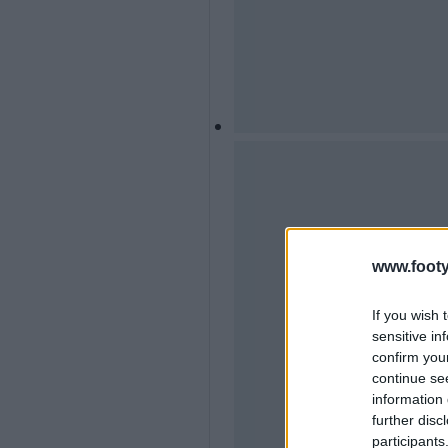
www.footy
If you wish 
sensitive in
confirm you
continue se
information 
further disc
participants