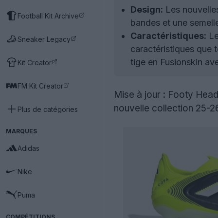
Design:
Les nouvelles
Football Kit Archive
bandes et une semelle
Caractéristiques:
Le
Sneaker Legacy
caractéristiques que 
tige en Fusionskin av
Kit Creator
FM Kit Creator
Mise à jour : Footy Headl
nouvelle collection 25-26
Plus de catégories
MARQUES
Adidas
Nike
Puma
COMPÉTITIONS