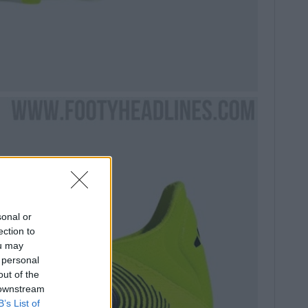
sonal or
ection to
ou may
 personal
out of the
 downstream
B’s List of