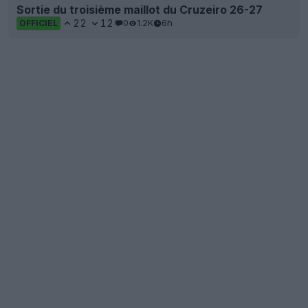
Sortie du troisième maillot du Cruzeiro 26-27
22
12
0
1.2K
6h
OFFICIEL