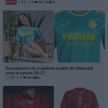
22
6
0
2.9K
6h
FUITE
Dévoilement du troisième maillot de Villarreal
pour la saison 26-27
15
5
0
1K
6h