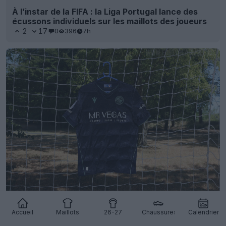
À l’instar de la FIFA : la Liga Portugal lance des
écussons individuels sur les maillots des joueurs
2
17
0
396
7h
Dévoilement du maillot extérieur de Reading pour
la saison 26-27
Accueil
Maillots
26-27
Chaussures
Calendrier
8
5
0
508
7h