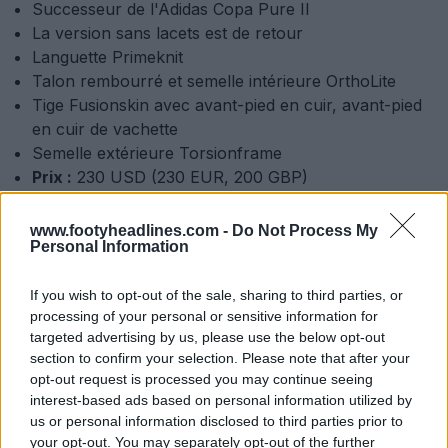
Successeur de l'Adidas Copa Pure II
La version sans lacets est de retour
Languette Primeknit
Talon rembourré et semelle intérieure OrthoLite
Tige Fusionskin avec avant-pied en cuir, avant-pied
en cuir de vachette
Semelle extérieure Torsionframe
Prix :
230 USD (230 EUR, 200 GBP)
Coloris :
noir / noir / citron vif
Date de sortie :
mardi 15 juillet 2025
www.footyheadlines.com -
Do Not Process My
Personal Information
Les nouvelles chaussures de foot Copa Pure III
d'Adidas devraient être disponibles à partir du mardi 15
If you wish to opt-out of the sale, sharing to third parties, or
juillet 2025, au prix de 230 USD (230 EUR, 200 GBP).
processing of your personal or sensitive information for
targeted advertising by us, please use the below opt-out
Pack de chaussures Adidas « Electric Stealth
section to confirm your selection. Please note that after your
opt-out request is processed you may continue seeing
» 25-26 noir
interest-based ads based on personal information utilized by
us or personal information disclosed to third parties prior to
your opt-out. You may separately opt-out of the further