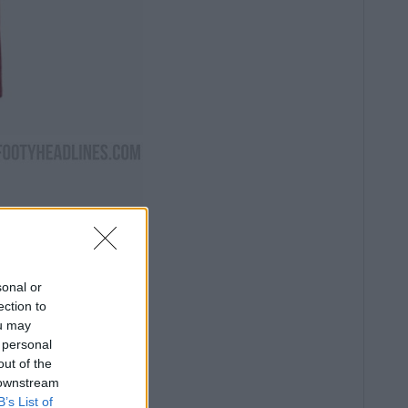
sonal or
ection to
ou may
 personal
out of the
 downstream
B’s List of