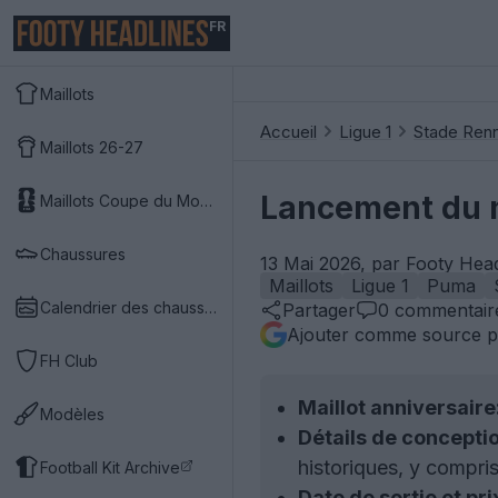
FR
Maillots
Accueil
Ligue 1
Stade Renn
Maillots 26-27
Lancement du m
Maillots Coupe du Monde 2026
Chaussures
13 Mai 2026, par Footy Hea
Maillots
Ligue 1
Puma
Calendrier des chaussures
Partager
0
commentair
Ajouter comme source p
FH Club
Maillot anniversaire
Modèles
Détails de conceptio
historiques, y compri
Football Kit Archive
Date de sortie et pri