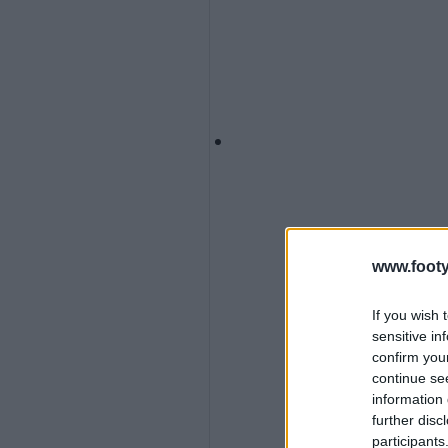
www.footy
If you wish 
sensitive in
confirm you
continue se
information 
further disc
participants