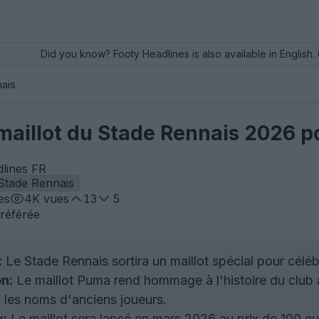
Did you know? Footy Headlines is also available in English. 
ais
aillot du Stade Rennais 2026 po
dlines FR
Stade Rennais
es
4K
vues
13
5
référée
:
Le Stade Rennais sortira un maillot spécial pour célé
n:
Le maillot Puma rend hommage à l'histoire du club 
s les noms d'anciens joueurs.
x:
Le maillot sera lancé en mars 2026 au prix de 100 eu