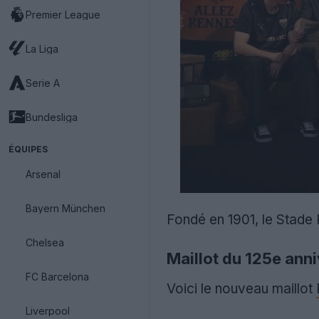
Premier League
La Liga
Serie A
Bundesliga
ÉQUIPES
Arsenal
Bayern München
Fondé en 1901, le Stade R
Chelsea
Maillot du 125e ann
FC Barcelona
Voici le nouveau maillot
Liverpool