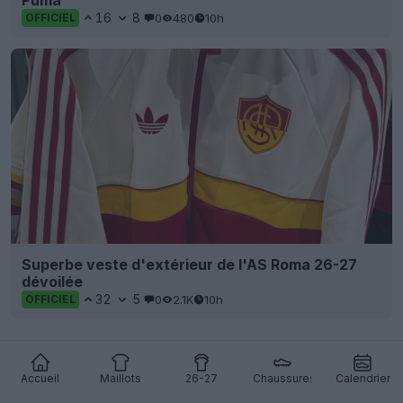
Puma
16
8
0
480
10h
OFFICIEL
Superbe veste d'extérieur de l'AS Roma 26-27
dévoilée
32
5
0
2.1K
10h
OFFICIEL
Accueil
Maillots
26-27
Chaussures
Calendrier