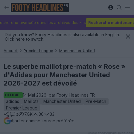
FR
echerche avancée dans les archives des kits
Recherche maintenant
Did you know? Footy Headlines is also available in English.
Click here to switch.
Accueil
Premier League
Manchester United
Le superbe maillot pre-match « Rose »
d'Adidas pour Manchester United
2026-2027 est dévoilé
14 Mai 2026, par Footy Headlines FR
OFFICIEL
adidas
Maillots
Manchester United
Pre-Match
Premier League
7.8K
36
33
0
Ajouter comme source préférée