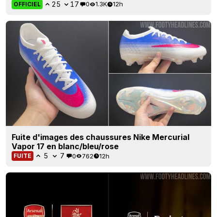
25
17
0
1.3K
12h
OFFICIEL
Fuite d'images des chaussures Nike Mercurial
Vapor 17 en blanc/bleu/rose
5
7
0
762
12h
FUITE