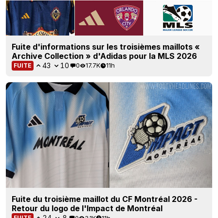
Fuite d'informations sur les troisièmes maillots «
Archive Collection » d'Adidas pour la MLS 2026
43
10
0
17.7K
11h
FUITE
Fuite du troisième maillot du CF Montréal 2026 -
Retour du logo de l'Impact de Montréal
24
8
0
3.1K
11h
FUITE