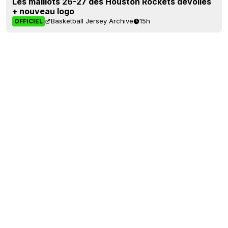
Les maillots 26-27 des Houston Rockets dévoilés
+ nouveau logo
Basketball Jersey Archive
15h
OFFICIEL