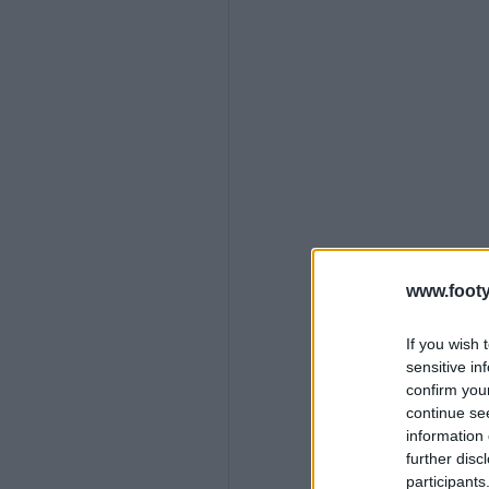
www.footy
If you wish 
sensitive in
confirm you
continue se
information 
further disc
participants