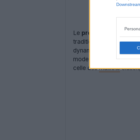
Downstream 
Persona
Le
prototype
rejeté d
traditionnelle du club. Au
dynamiques et irrégulièr
moderne et un peu chaoti
celle des
maillots
classiq