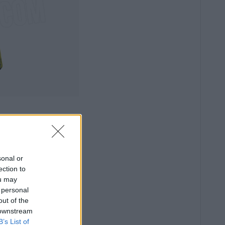
sonal or
ection to
ou may
 personal
out of the
 downstream
B’s List of