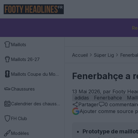
FR
Re
Maillots
Accueil
Süper Lig
Fenerba
Maillots 26-27
Fenerbahçe a r
Maillots Coupe du Monde 2026
Chaussures
13 Mai 2026, par Footy Hea
adidas
Fenerbahce
Mail
Calendrier des chaussures
Partager
0
commentair
Ajouter comme source p
FH Club
Prototype de maillot
Modèles