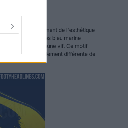
s'éloigne radicalement de l'esthétique
tte utilise des rayures bleu marine
ués sur un fond jaune vif. Ce motif
ion visuelle radicalement différente de