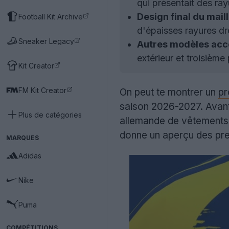
qui présentait des ray
Design final du maill
Football Kit Archive
d'épaisses rayures dr
Sneaker Legacy
Autres modèles acc
extérieur et troisièm
Kit Creator
FM Kit Creator
On peut te montrer un
pr
saison 2026-2027. Avant 
Plus de catégories
allemande de vêtements d
donne un aperçu des pr
MARQUES
Adidas
Nike
Puma
COMPÉTITIONS