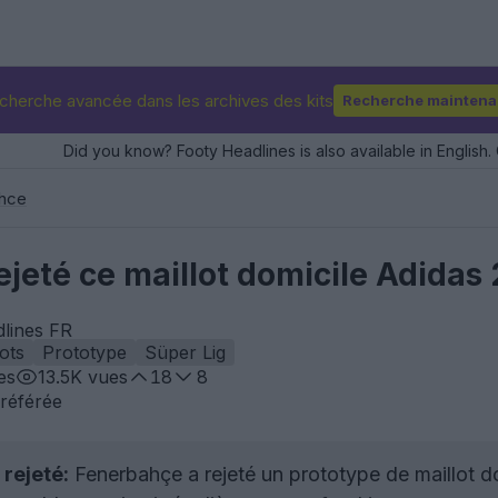
cherche avancée dans les archives des kits
Recherche maintena
Did you know? Footy Headlines is also available in English. 
hce
ejeté ce maillot domicile Adida
dlines FR
lots
Prototype
Süper Lig
es
13.5K
vues
18
8
référée
 rejeté:
Fenerbahçe a rejeté un prototype de maillot 