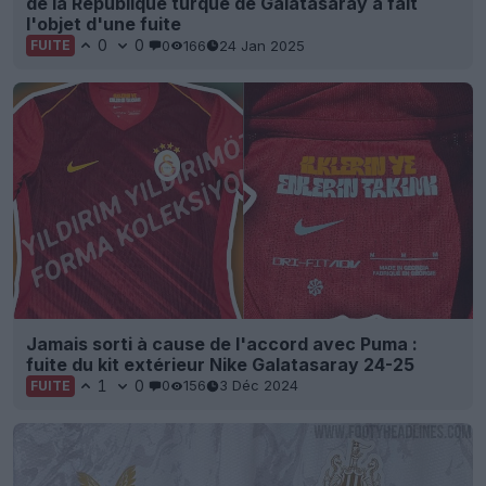
de la République turque de Galatasaray a fait
l'objet d'une fuite
0
0
0
166
24 Jan 2025
FUITE
Jamais sorti à cause de l'accord avec Puma :
fuite du kit extérieur Nike Galatasaray 24-25
1
0
0
156
3 Déc 2024
FUITE