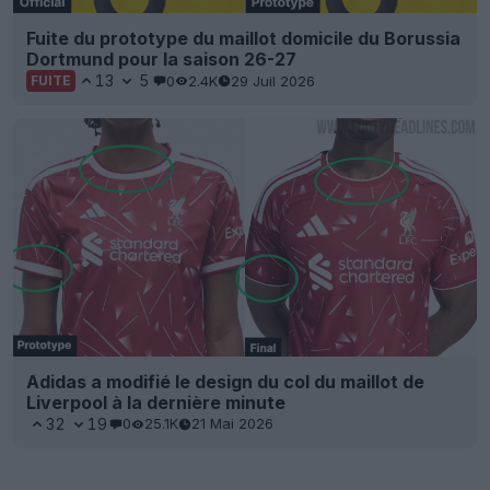
Fuite du prototype du maillot domicile du Borussia
Dortmund pour la saison 26-27
13
5
0
2.4K
29 Juil 2026
FUITE
Adidas a modifié le design du col du maillot de
Liverpool à la dernière minute
32
19
0
25.1K
21 Mai 2026