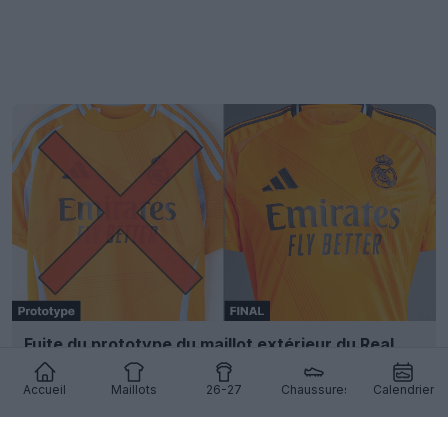
Fuite du prototype du maillot extérieur du Real
Madrid 24-25
0
0
0
97
9 Aoû 2024
FUITE
Accueil
Maillots
26-27
Chaussures
Calendrier