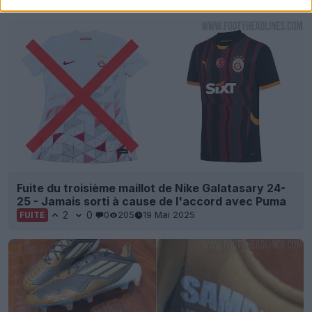
Fuite du troisième maillot de Nike Galatasary 24-
25 - Jamais sorti à cause de l'accord avec Puma
2
0
0
205
19 Mai 2025
FUITE