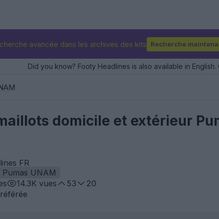
cherche avancée dans les archives des kits
Recherche maintena
Did you know? Footy Headlines is also available in English. 
UNAM
s maillots domicile et extérieur
lines FR
Pumas UNAM
es
14.3K
vues
53
20
référée