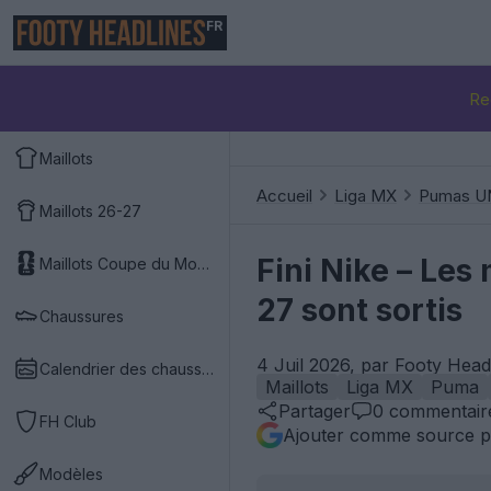
FR
Re
Maillots
Accueil
Liga MX
Pumas 
Maillots 26-27
Fini Nike – Le
Maillots Coupe du Monde 2026
27 sont sortis
Chaussures
4 Juil 2026, par Footy Head
Calendrier des chaussures
Maillots
Liga MX
Puma
Partager
0
commentair
FH Club
Ajouter comme source p
Modèles