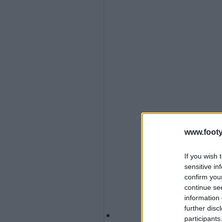
www.footy
If you wish 
sensitive in
confirm you
continue se
information 
further disc
participants