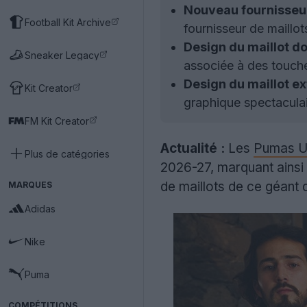
Nouveau fournisseur
Football Kit Archive
fournisseur de maillo
Design du maillot do
Sneaker Legacy
associée à des touche
Design du maillot ex
Kit Creator
graphique spectaculai
FM Kit Creator
Actualité :
Les
Pumas 
Plus de catégories
2026-27, marquant ainsi u
de maillots de ce géant 
MARQUES
Adidas
Nike
Puma
COMPÉTITIONS