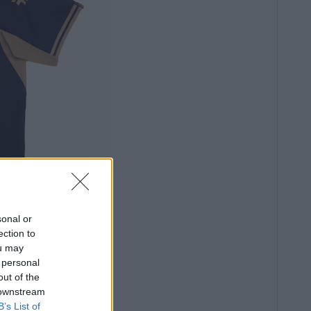
sonal or
ection to
ou may
 personal
out of the
 downstream
B’s List of