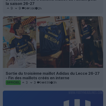
la saison 26-27
9
9
0
1.6K
2h
Sortie du troisième maillot Adidas du Lecce 26-27
- Fin des maillots créés en interne
3
3
0
839
3h
OFFICIEL