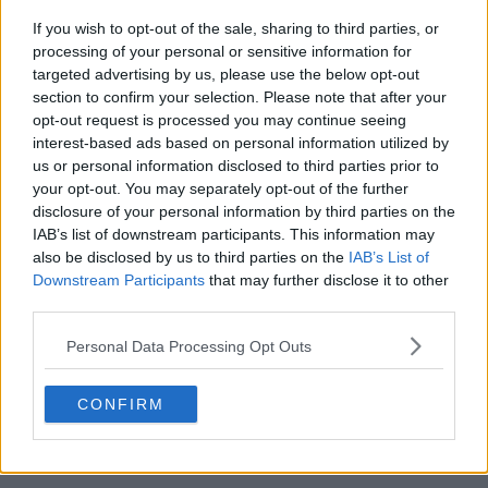
If you wish to opt-out of the sale, sharing to third parties, or
processing of your personal or sensitive information for
targeted advertising by us, please use the below opt-out
section to confirm your selection. Please note that after your
opt-out request is processed you may continue seeing
interest-based ads based on personal information utilized by
us or personal information disclosed to third parties prior to
your opt-out. You may separately opt-out of the further
disclosure of your personal information by third parties on the
IAB’s list of downstream participants. This information may
also be disclosed by us to third parties on the
IAB’s List of
Downstream Participants
that may further disclose it to other
La NBA va célébrer l'anniversaire de la fusion
third parties.
avec l'ABA avec 4 maillots rétro lors de la saison
26-27 – Et si plus d'équipes en avaient un ?
Personal Data Processing Opt Outs
Basketball Jersey Archive
6h
CONFIRM