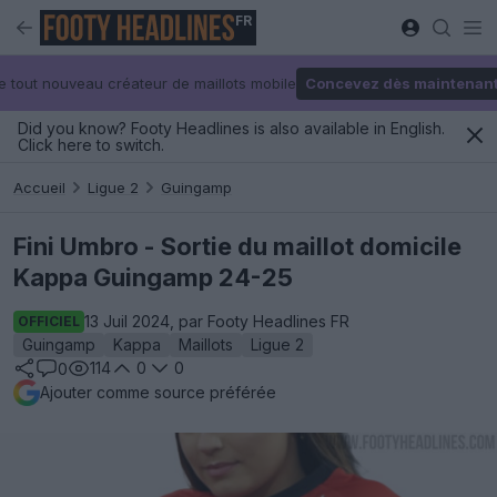
FR
e tout nouveau créateur de maillots mobile
Concevez dès maintenan
Did you know? Footy Headlines is also available in English.
Click here to switch.
Accueil
Ligue 2
Guingamp
Fini Umbro - Sortie du maillot domicile
Kappa Guingamp 24-25
13 Juil 2024, par Footy Headlines FR
OFFICIEL
Guingamp
Kappa
Maillots
Ligue 2
114
0
0
0
Ajouter comme source préférée