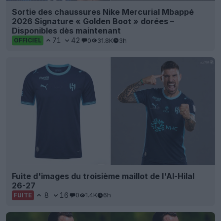
Sortie des chaussures Nike Mercurial Mbappé
2026 Signature « Golden Boot » dorées –
Disponibles dès maintenant
71
42
0
31.8K
3h
OFFICIEL
Fuite d'images du troisième maillot de l'Al-Hilal
26-27
8
16
0
1.4K
6h
FUITE