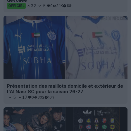
32
5
0
2.1K
10h
OFFICIEL
Présentation des maillots domicile et extérieur de
l'Al Nasr SC pour la saison 26-27
5
17
0
302
10h