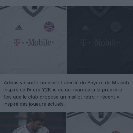
Adidas va sortir un maillot réédité du Bayern de Munich
inspiré de l’« ère Y2K », ce qui marquera la première
fois que le club propose un maillot rétro « récent »
inspiré des joueurs actuels.