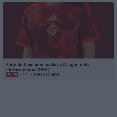
Fuite du troisième maillot « Dragon » de
l'Internacional 26-27
12
5
0
820
10h
FUITE