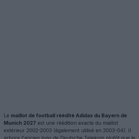
Le
maillot de football réédité Adidas du Bayern de
Munich 2027
est une réédition exacte du maillot
extérieur 2002-2003 (également utilisé en 2003-04). Il
arbore l'ancien logo de Deutsche Telekom plutôt que le