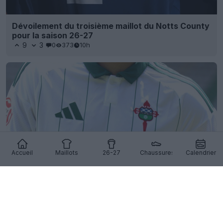
Dévoilement du troisième maillot du Notts County
pour la saison 26-27
9
3
0
373
10h
Accueil
Maillots
26-27
Chaussures
Calendrier
Dévoilement du maillot extérieur du Racing Club
Ferrol pour la saison 26-27
12
2
0
324
10h