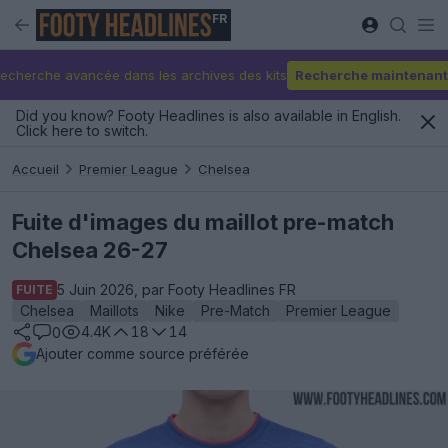
FR
echerche avancée dans les archives des kits
Recherche maintenant
Did you know? Footy Headlines is also available in English.
Click here to switch.
Accueil
Premier League
Chelsea
Fuite d'images du maillot pre-match
Chelsea 26-27
5 Juin 2026, par Footy Headlines FR
FUITE
Chelsea
Maillots
Nike
Pre-Match
Premier League
4.4K
18
14
0
Ajouter comme source préférée