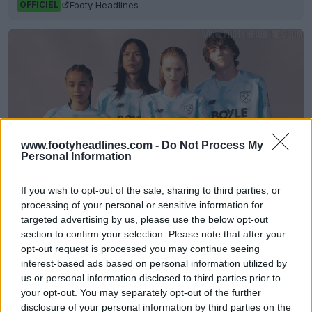
Footy Headlines
OFFICIEL
www.footyheadlines.com -
Do Not Process My
Personal Information
If you wish to opt-out of the sale, sharing to third parties, or
Fini Umbro : le troisième maillot de West Ham pour
processing of your personal or sensitive information for
la saison 26-27 signé New Balance a fait fuiter
targeted advertising by us, please use the below opt-out
34
12
0
10K
33m
FUITE
section to confirm your selection. Please note that after your
opt-out request is processed you may continue seeing
interest-based ads based on personal information utilized by
us or personal information disclosed to third parties prior to
your opt-out. You may separately opt-out of the further
disclosure of your personal information by third parties on the