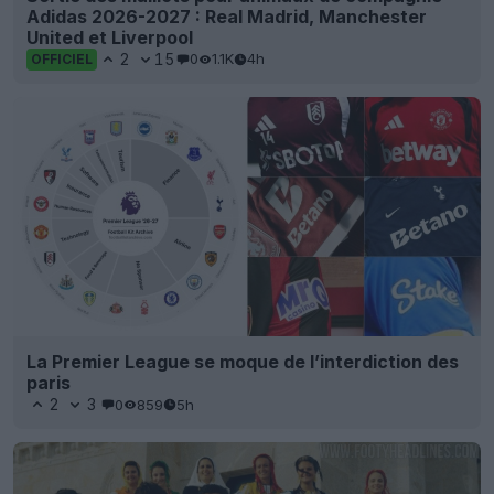
Adidas 2026-2027 : Real Madrid, Manchester
United et Liverpool
2
15
0
1.1K
4h
OFFICIEL
La Premier League se moque de l’interdiction des
paris
2
3
0
859
5h