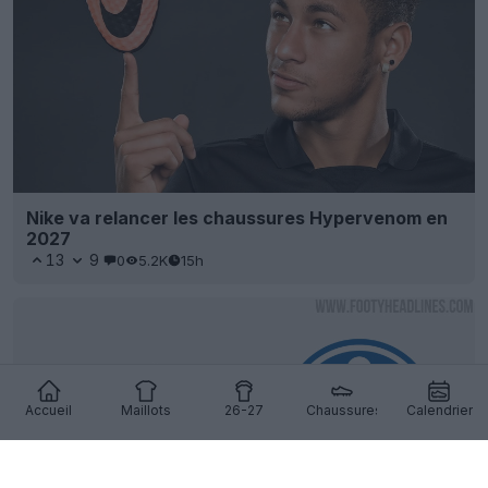
Nike va relancer les chaussures Hypervenom en
2027
13
9
0
5.2K
15h
Accueil
Maillots
26-27
Chaussures
Calendrier