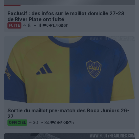
Exclusif : des infos sur le maillot domicile 27-28
de River Plate ont fuité
8
4
0
1.7K
6h
FUITE
Sortie du maillot pre-match des Boca Juniors 26-
27
30
34
0
5K
7h
OFFICIEL