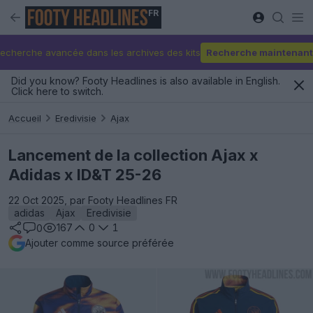
FR
echerche avancée dans les archives des kits
Recherche maintenant
Did you know? Footy Headlines is also available in English.
Click here to switch.
Accueil
Eredivisie
Ajax
Lancement de la collection Ajax x
Adidas x ID&T 25-26
22 Oct 2025, par Footy Headlines FR
adidas
Ajax
Eredivisie
167
0
1
0
Ajouter comme source préférée