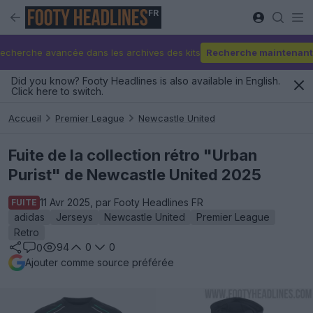
FR
echerche avancée dans les archives des kits
Recherche maintenant
Did you know? Footy Headlines is also available in English.
Click here to switch.
Accueil
Premier League
Newcastle United
Fuite de la collection rétro "Urban
Purist" de Newcastle United 2025
11 Avr 2025, par Footy Headlines FR
FUITE
adidas
Jerseys
Newcastle United
Premier League
Retro
94
0
0
0
Ajouter comme source préférée