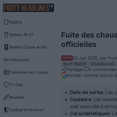
FR
Maillots
Fuite des chau
Maillots 26-27
officielles
Maillots Coupe du Monde 2026
23 Jan 2025, par Foo
FUITE
Chaussures
Boot Watch
Chaussures
Partager
0
commentair
Calendrier des chaussures
Ajouter comme source p
FH Club
Date de sortie:
Les c
Modèles
Couleurs:
Les nouvell
clair associée à un lo
Football Kit Archive
Caractéristiques:
Le