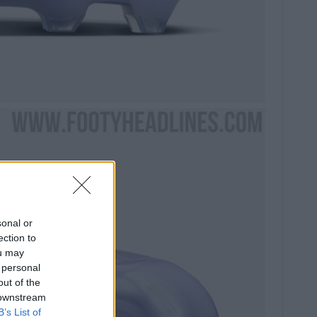
sonal or
ection to
ou may
 personal
out of the
 downstream
B’s List of