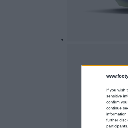
www.footy
If you wish 
sensitive in
confirm you
continue se
information 
further disc
participants