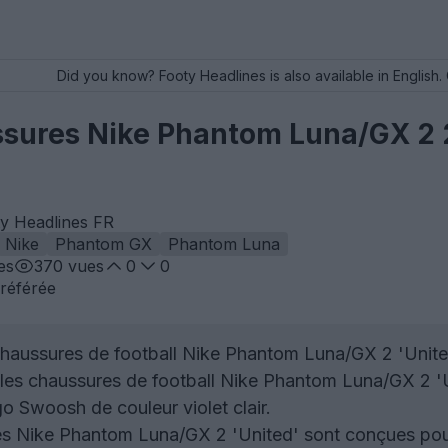
Did you know? Footy Headlines is also available in English. 
ssures Nike Phantom Luna/GX 2 2
ty Headlines FR
Nike
Phantom GX
Phantom Luna
es
370
vues
0
0
référée
haussures de football Nike Phantom Luna/GX 2 'United'
es chaussures de football Nike Phantom Luna/GX 2 'Un
go Swoosh de couleur violet clair.
s Nike Phantom Luna/GX 2 'United' sont conçues pour 