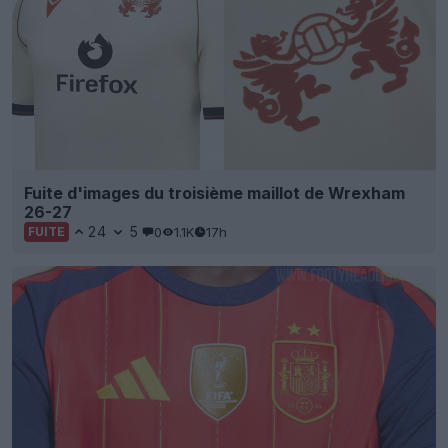
Fuite d'images du troisième maillot de Wrexham
26-27
24
5
0
1.1K
17h
FUITE