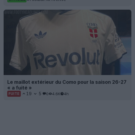
Le maillot extérieur du Como pour la saison 26-27
« a fuité »
19
5
0
4.6K
4h
FUITE