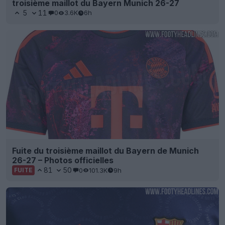
troisième maillot du Bayern Munich 26-27
5
11
0
3.6K
6h
Fuite du troisième maillot du Bayern de Munich
26-27 – Photos officielles
81
50
0
101.3K
9h
FUITE