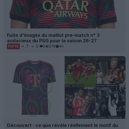
Fuite d'images du maillot pre-match n° 3
audacieux du PSG pour la saison 26-27
7
5
0
578
4h
FUITE
Découvert : ce que révèle réellement le motif du