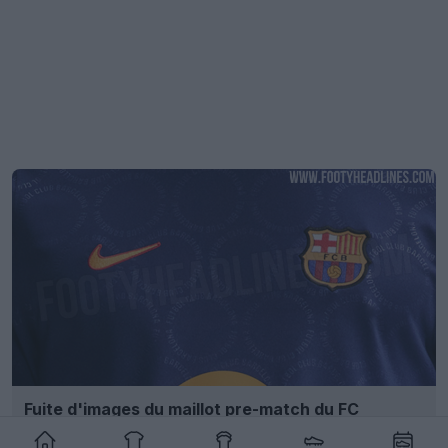
Fuite d'images du maillot pre-match du FC
Barcelone pour la saison 26-27
9
3
0
1.7K
1j
FUITE