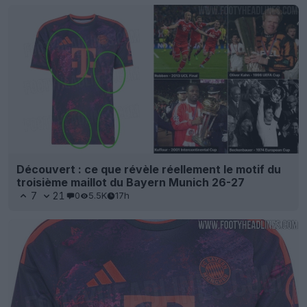
Découvert : ce que révèle réellement le motif du
troisième maillot du Bayern Munich 26-27
7
21
0
5.5K
17h