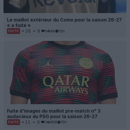
Le maillot extérieur du Como pour la saison 26-27
« a fuité »
26
6
0
6K
15h
FUITE
Fuite d'images du maillot pre-match n° 3
audacieux du PSG pour la saison 26-27
11
6
0
868
15h
FUITE