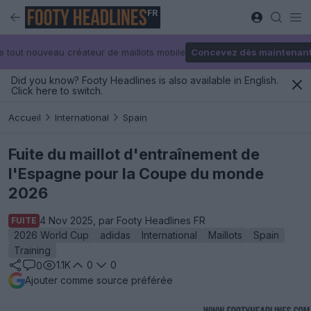
FR
e tout nouveau créateur de maillots mobile
Concevez dès maintenan
Did you know? Footy Headlines is also available in English.
Click here to switch.
Accueil
International
Spain
Fuite du maillot d'entraînement de
l'Espagne pour la Coupe du monde
2026
4 Nov 2025, par Footy Headlines FR
FUITE
2026 World Cup
adidas
International
Maillots
Spain
Training
1.1K
0
0
0
Ajouter comme source préférée