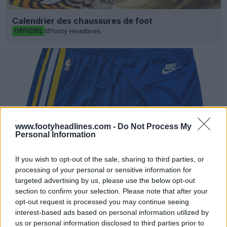
Calendrier des chaussures de foot
Footy Headlines
OFFICIEL
www.footyheadlines.com -
Do Not Process My
Personal Information
If you wish to opt-out of the sale, sharing to third parties, or
processing of your personal or sensitive information for
Fuite du short Classic Edition 26-27 des Indiana
targeted advertising by us, please use the below opt-out
Pacers
section to confirm your selection. Please note that after your
Basketball Jersey Archive
5h
FUITE
opt-out request is processed you may continue seeing
interest-based ads based on personal information utilized by
us or personal information disclosed to third parties prior to