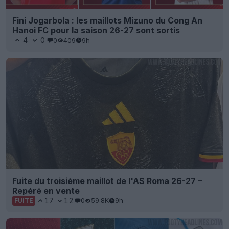
Fini Jogarbola : les maillots Mizuno du Cong An
Hanoi FC pour la saison 26-27 sont sortis
4
0
0
409
9h
Fuite du troisième maillot de l'AS Roma 26-27 –
Repéré en vente
17
12
0
59.8K
9h
FUITE