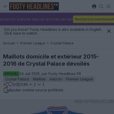
FR
echerche avancée dans les archives des kits
Recherche maintenant
Did you know? Footy Headlines is also available in English.
Click here to switch.
Accueil
Premier League
Crystal Palace
Maillots domicile et extérieur 2015-
2016 de Crystal Palace dévoilés
24 Juil 2025, par Footy Headlines FR
OFFICIEL
Crystal Palace
Maillots
macron
Premier League
2.8K
1
1
0
Ajouter comme source préférée