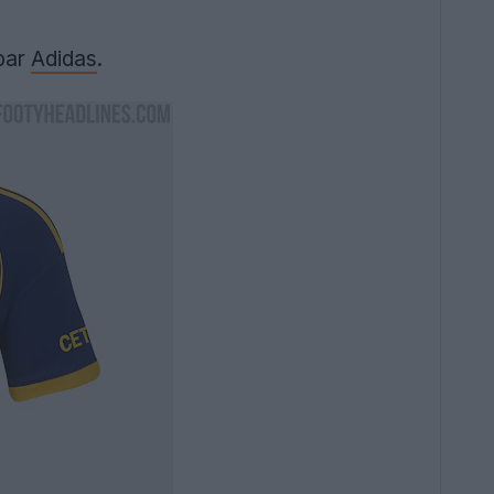
 par
Adidas
.