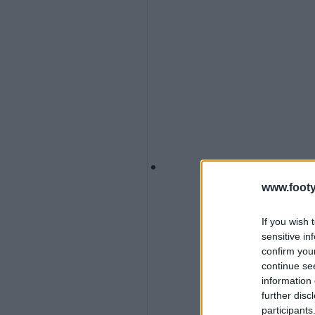
www.footy
If you wish 
sensitive in
confirm you
continue se
information 
further disc
participants