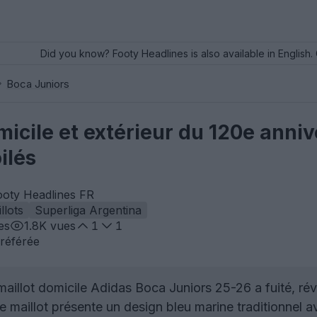
Did you know? Footy Headlines is also available in English. 
Boca Juniors
micile et extérieur du 120e anni
ilés
ooty Headlines FR
llots
Superliga Argentina
es
1.8K
vues
1
1
référée
aillot domicile Adidas Boca Juniors 25-26 a fuité, révé
 maillot présente un design bleu marine traditionnel 