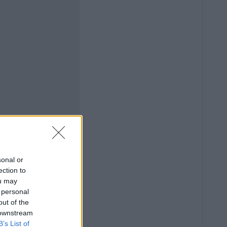
sonal or
ection to
ou may
 personal
out of the
 downstream
B’s List of