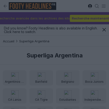
FR
echerche avancée dans les archives des kits
Recherche maintenant
Did you know? Footy Headlines is also available in English.
Click here to switch.
Accueil
Superliga Argentina
Superliga Argentina
Argentinos Juniors
Banfield
Belgrano
Boca Juniors
CA Lanús
CA Tigre
Estudiantes
Independiente