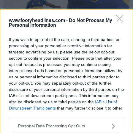
www.footyheadlines.com -
Do Not Process My
Personal Information
If you wish to opt-out of the sale, sharing to third parties, or
processing of your personal or sensitive information for
targeted advertising by us, please use the below opt-out
Fuite du maillot domicile des Boca Juniors 26-27 –
section to confirm your selection. Please note that after your
Aperçu complet
opt-out request is processed you may continue seeing
63
23
0
23.2K
6j
FUITE
interest-based ads based on personal information utilized by
us or personal information disclosed to third parties prior to
your opt-out. You may separately opt-out of the further
disclosure of your personal information by third parties on the
IAB’s list of downstream participants. This information may
also be disclosed by us to third parties on the
IAB’s List of
Downstream Participants
that may further disclose it to other
third parties.
Personal Data Processing Opt Outs