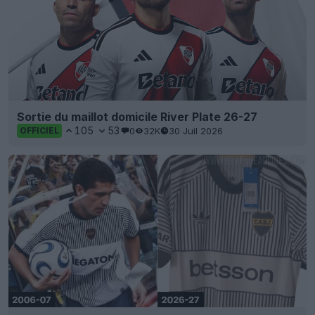
Sortie du maillot domicile River Plate 26-27
105
53
0
32K
30 Juil 2026
OFFICIEL