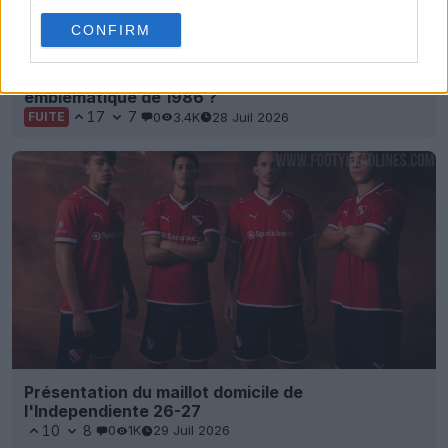
CONFIRM
Des infos sur le maillot extérieur 2027-2028 de
River Plate ont fuité – Inspiré du maillot
emblématique de 1986 ?
17
7
0
3.4K
28 Juil 2026
FUITE
Présentation du maillot domicile de
l'Independiente 26-27
10
8
0
1K
29 Juil 2026