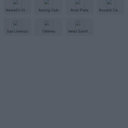
Newell's Old Boys
Racing Club
River Plate
Rosario Central
San Lorenzo
Talleres
Velez Sarsfield