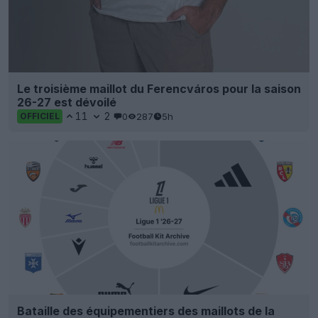
Le troisième maillot du Ferencváros pour la saison
26-27 est dévoilé
11
2
0
287
5h
OFFICIEL
Bataille des équipementiers des maillots de la