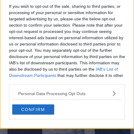
If you wish to opt-out of the sale, sharing to third parties, or
processing of your personal or sensitive information for
Fabriqué par Umbro. Quel est ton avis sur le maillot
targeted advertising by us, please use the below opt-out
domicile du Sport Club do Recife ? Commente ci-
section to confirm your selection. Please note that after your
dessous.
opt-out request is processed you may continue seeing
interest-based ads based on personal information utilized by
us or personal information disclosed to third parties prior to
Afficher les commentaires
your opt-out. You may separately opt-out of the further
disclosure of your personal information by third parties on the
IAB’s list of downstream participants. This information may
Brasileirão
Maillots
Sport Recife
Umbro
also be disclosed by us to third parties on the
IAB’s List of
Partager
Downstream Participants
that may further disclose it to other
third parties.
Personal Data Processing Opt Outs
CONFIRM