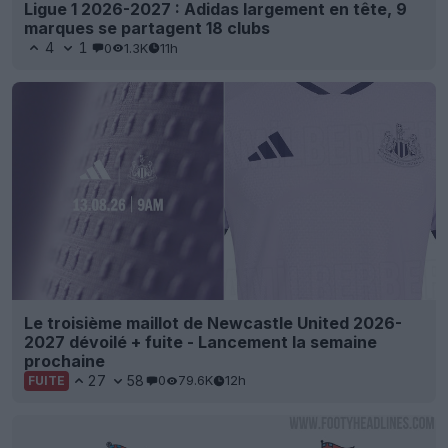
Ligue 1 2026-2027 : Adidas largement en tête, 9
marques se partagent 18 clubs
4
1
0
1.3K
11h
Le troisième maillot de Newcastle United 2026-
2027 dévoilé + fuite - Lancement la semaine
prochaine
27
58
0
79.6K
12h
FUITE