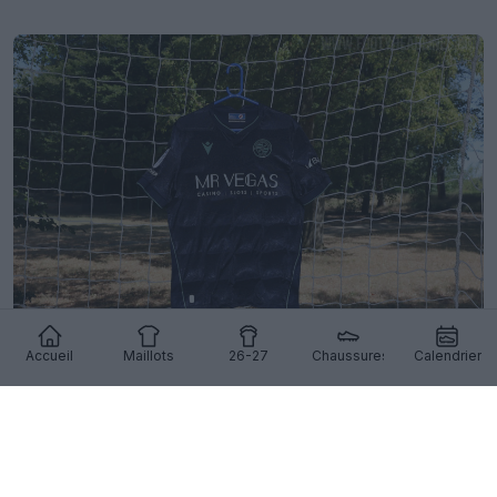
Accueil
Maillots
26-27
Chaussures
Calendrier
Dévoilement du maillot extérieur de Reading pour
la saison 26-27
11
8
0
641
17h