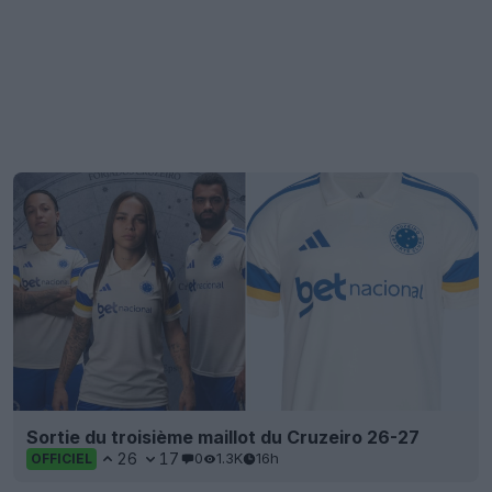
Sortie du troisième maillot du Cruzeiro 26-27
26
17
0
1.3K
16h
OFFICIEL