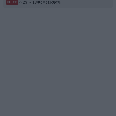
23
13
0
61.1K
17h
FUITE