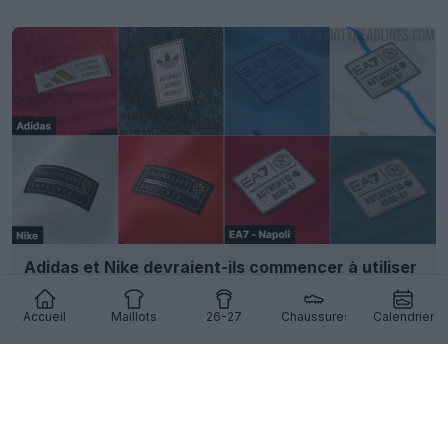
Adidas et Nike devraient-ils commencer à utiliser
des badges d'authenticité scannables ?
10
9
0
3.8K
18h
Accueil
Maillots
26-27
Chaussures
Calendrier