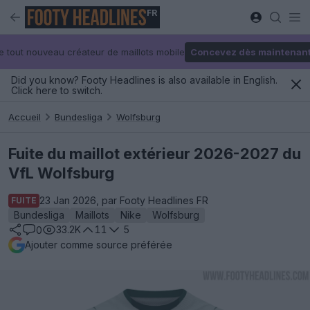
FR
e tout nouveau créateur de maillots mobile
Concevez dès maintenan
Did you know? Footy Headlines is also available in English.
Click here to switch.
Accueil
Bundesliga
Wolfsburg
Fuite du maillot extérieur 2026-2027 du
VfL Wolfsburg
23 Jan 2026, par Footy Headlines FR
FUITE
Bundesliga
Maillots
Nike
Wolfsburg
33.2K
11
5
0
Ajouter comme source préférée