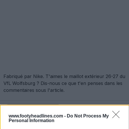
Fabriqué par Nike. T'aimes le maillot extérieur 26-27 du
VfL Wolfsburg ? Dis-nous ce que t'en penses dans les
commentaires sous l'article.
Afficher les commentaires
www.footyheadlines.com -
Do Not Process My
Personal Information
Bundesliga
Maillots
Nike
Wolfsburg