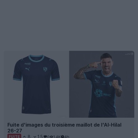
Fuite d'images du troisième maillot de l'Al-Hilal
26-27
8
15
0
1.4K
4h
FUITE