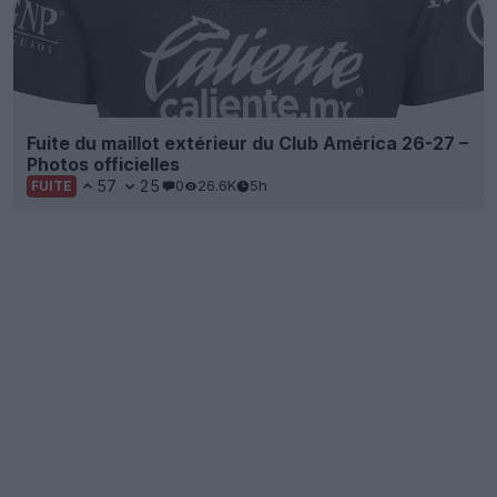
Fuite du maillot extérieur du Club América 26-27 –
Photos officielles
57
25
0
26.6K
5h
FUITE