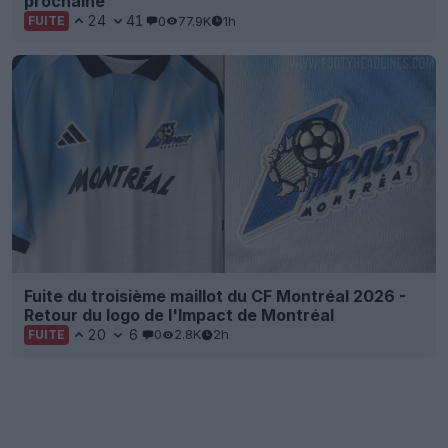
prochaine
24
41
0
77.9K
1h
FUITE
Fuite du troisième maillot du CF Montréal 2026 -
Retour du logo de l'Impact de Montréal
20
6
0
2.8K
2h
FUITE