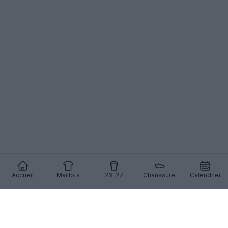
Accueil
Maillots
26-27
Chaussures
Calendrier