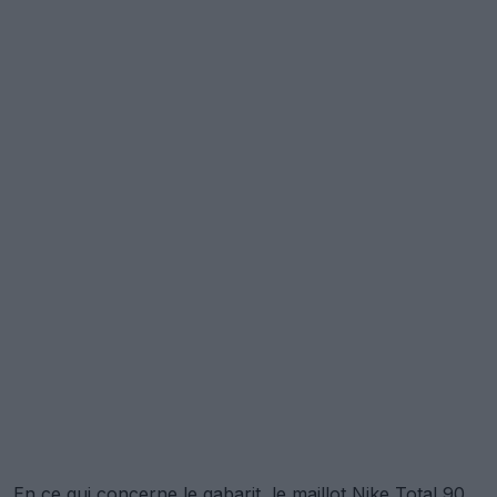
En ce qui concerne le gabarit, le maillot Nike Total 90