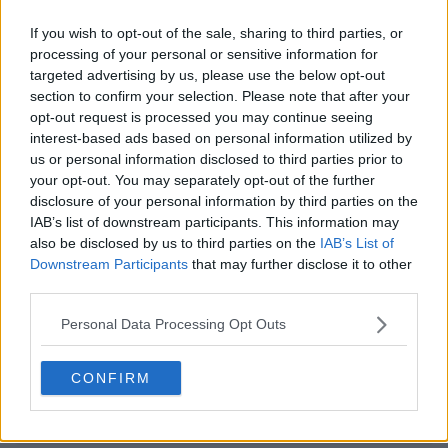
If you wish to opt-out of the sale, sharing to third parties, or
FIFA Kit Creator - Crée et partage tes propres
processing of your personal or sensitive information for
tenues
targeted advertising by us, please use the below opt-out
FIFA Kit Creator
OFFICIEL
section to confirm your selection. Please note that after your
opt-out request is processed you may continue seeing
interest-based ads based on personal information utilized by
us or personal information disclosed to third parties prior to
your opt-out. You may separately opt-out of the further
disclosure of your personal information by third parties on the
IAB’s list of downstream participants. This information may
also be disclosed by us to third parties on the
IAB’s List of
Downstream Participants
that may further disclose it to other
third parties.
Personal Data Processing Opt Outs
CONFIRM
Les maillots 26-27 des Houston Rockets dévoilés
+ nouveau logo
Basketball Jersey Archive
5h
OFFICIEL