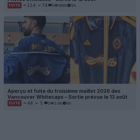
114
74
0
186K
5h
FUITE
Aperçu et fuite du troisième maillot 2026 des
Vancouver Whitecaps – Sortie prévue le 13 août
44
5
0
3.4K
6h
FUITE