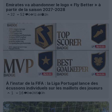
Emirates va abandonner le logo « Fly Better » à
partir de la saison 2027-2028
32
52
0
12.4K
2h
À l’instar de la FIFA : la Liga Portugal lance des
écussons individuels sur les maillots des joueurs
1
16
0
265
3h