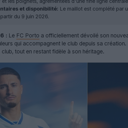
 V et les poignets, agrémentées d'une fine ligne central
aires et disponibilité:
Le maillot est complété par un
partir du 9 juin 2026.
6 :
Le
FC Porto
a officiellement dévoilé son nouvea
uleurs qui accompagnent le club depuis sa création.
du club, tout en restant fidèle à son héritage.