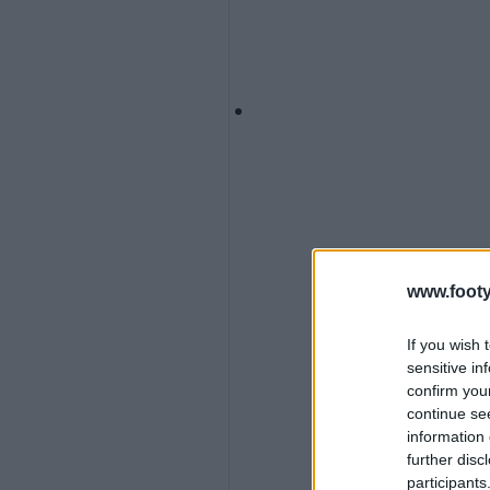
www.footy
If you wish 
sensitive in
confirm you
continue se
information 
further disc
participants