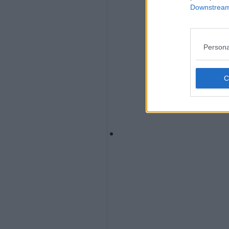
Downstream 
Persona