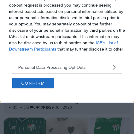
Sortie du pack de chaussures New Balance Furon
opt-out request is processed you may continue seeing
26-27 « Black & White »
interest-based ads based on personal information utilized by
14
0
0
1.7K
29 Juil 2026
OFFICIEL
us or personal information disclosed to third parties prior to
your opt-out. You may separately opt-out of the further
disclosure of your personal information by third parties on the
IAB’s list of downstream participants. This information may
also be disclosed by us to third parties on the
IAB’s List of
Downstream Participants
that may further disclose it to other
third parties.
Personal Data Processing Opt Outs
CONFIRM
Dévoilement du maillot domicile de l'Atalanta pour
la saison 26-27 - Nouveau logo
35
18
0
10K
29 Juil 2026