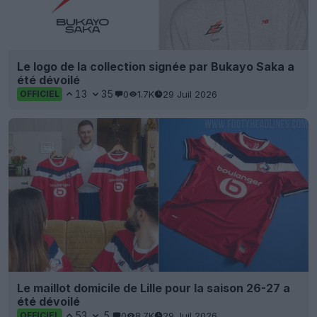
Le logo de la collection signée par Bukayo Saka a
été dévoilé
13
35
0
1.7K
29 Juil 2026
OFFICIEL
Le maillot domicile de Lille pour la saison 26-27 a
été dévoilé
53
5
0
8.7K
29 Juil 2026
OFFICIEL