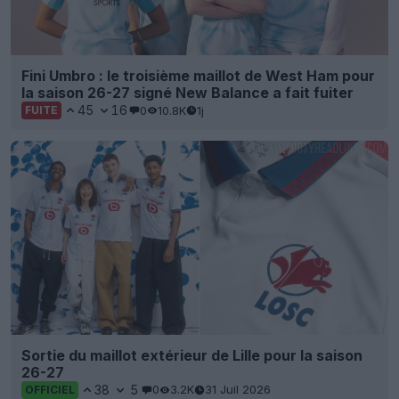
Fini Umbro : le troisième maillot de West Ham pour
la saison 26-27 signé New Balance a fait fuiter
45
16
0
10.8K
1j
FUITE
Sortie du maillot extérieur de Lille pour la saison
26-27
38
5
0
3.2K
31 Juil 2026
OFFICIEL