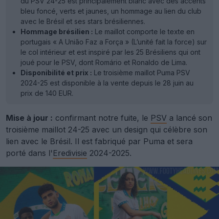
du PSV 24-25 est principalement blanc avec des accents
bleu foncé, verts et jaunes, un hommage au lien du club
avec le Brésil et ses stars brésiliennes.
Hommage brésilien :
Le maillot comporte le texte en
portugais « A União Faz a Força » (L’unité fait la force) sur
le col intérieur et est inspiré par les 25 Brésiliens qui ont
joué pour le PSV, dont Romário et Ronaldo de Lima.
Disponibilité et prix :
Le troisième maillot Puma PSV
2024-25 est disponible à la vente depuis le 28 juin au
prix de 140 EUR.
Mise à jour :
confirmant notre fuite, le
PSV
a lancé son
troisième maillot 24-25 avec un design qui célèbre son
lien avec le Brésil. Il est fabriqué par Puma et sera
porté dans l'
Eredivisie
2024-2025.