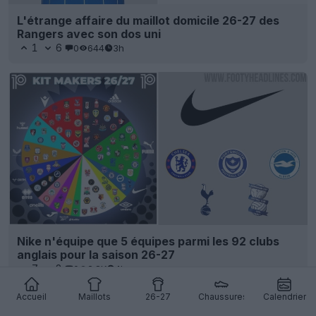
L'étrange affaire du maillot domicile 26-27 des
Rangers avec son dos uni
1
6
0
644
3h
Nike n'équipe que 5 équipes parmi les 92 clubs
anglais pour la saison 26-27
7
8
0
2.8K
4h
Accueil
Maillots
26-27
Chaussures
Calendrier