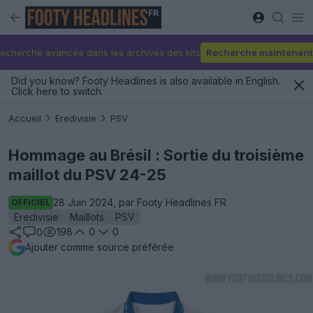
FR
echerche avancée dans les archives des kits
Recherche maintenant
Did you know? Footy Headlines is also available in English.
Click here to switch.
Accueil
Eredivisie
PSV
Hommage au Brésil : Sortie du troisième
maillot du PSV 24-25
28 Juin 2024, par Footy Headlines FR
OFFICIEL
Eredivisie
Maillots
PSV
198
0
0
0
Ajouter comme source préférée