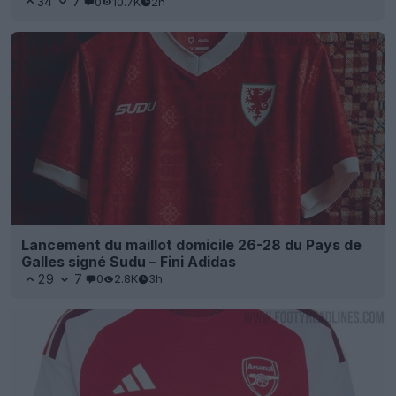
34
7
0
10.7K
2h
Lancement du maillot domicile 26-28 du Pays de
Galles signé Sudu – Fini Adidas
29
7
0
2.8K
3h