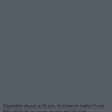
Disponible depuis le 28 juin, le troisième maillot Puma
PSV 2024-25 est vendu au prix de 140 EUR.