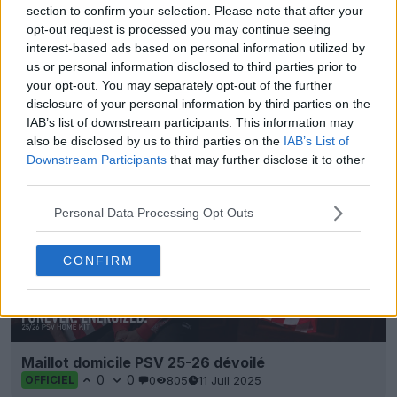
section to confirm your selection. Please note that after your
opt-out request is processed you may continue seeing
interest-based ads based on personal information utilized by
us or personal information disclosed to third parties prior to
Dest porte un maillot Puma du PSV sans logo - Le
your opt-out. You may separately opt-out of the further
maillot est vendu aux enchères
disclosure of your personal information by third parties on the
1
0
0
175
18 Nov 2025
IAB’s list of downstream participants. This information may
also be disclosed by us to third parties on the
IAB’s List of
Downstream Participants
that may further disclose it to other
third parties.
Personal Data Processing Opt Outs
CONFIRM
Maillot domicile PSV 25-26 dévoilé
0
0
0
805
11 Juil 2025
OFFICIEL