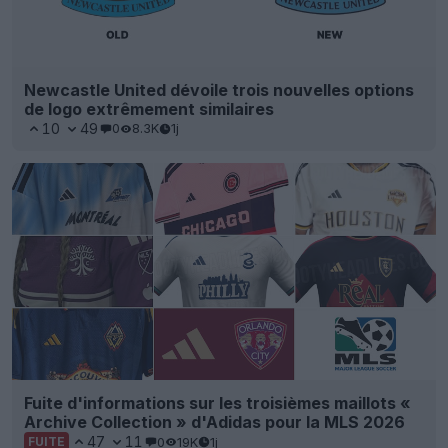
Newcastle United dévoile trois nouvelles options
de logo extrêmement similaires
10
49
0
8.3K
1j
Fuite d'informations sur les troisièmes maillots «
Archive Collection » d'Adidas pour la MLS 2026
47
11
0
19K
1j
FUITE