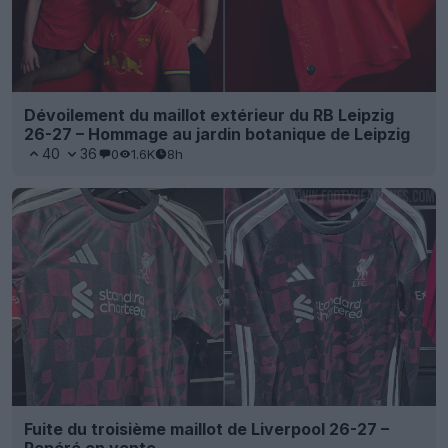
Dévoilement du maillot extérieur du RB Leipzig
26-27 – Hommage au jardin botanique de Leipzig
40
36
0
1.6K
8h
Fuite du troisième maillot de Liverpool 26-27 –
Repéré en vente