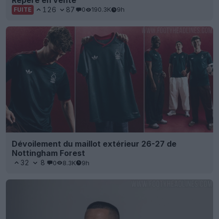
126
87
0
190.3K
9h
FUITE
Dévoilement du maillot extérieur 26-27 de
Nottingham Forest
32
8
0
8.3K
9h