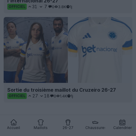
l'Internacional 26-27
31
7
0
3.8K
1j
OFFICIEL
Sortie du troisième maillot du Cruzeiro 26-27
27
18
0
1.4K
1j
OFFICIEL
Accueil
Maillots
26-27
Chaussures
Calendrier