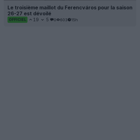
Le troisième maillot du Ferencváros pour la saison
26-27 est dévoilé
19
5
0
603
15h
OFFICIEL