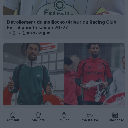
Dévoilement du maillot extérieur du Racing Club
Ferrol pour la saison 26-27
8
1
0
259
8h
Vozinha s’apprête à signer un contrat avec
Adidas après son transfert à Colo-Colo
Accueil
Maillots
26-27
Chaussures
Calendrier
15
3
0
3.1K
10h