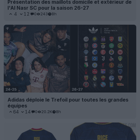
Présentation des maillots domicile et extérieur de
l'Al Nasr SC pour la saison 26-27
4
12
0
243
8h
Adidas déploie le Trefoil pour toutes les grandes
équipes
64
14
0
20.2K
8h