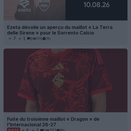
Ezeta dévoile un aperçu du maillot « La Terra
delle Sirene » pour le Sorrento Calcio
7
1
0
175
7h
Fuite du troisième maillot « Dragon » de
l'Internacional 26-27
8
5
0
752
8h
FUITE