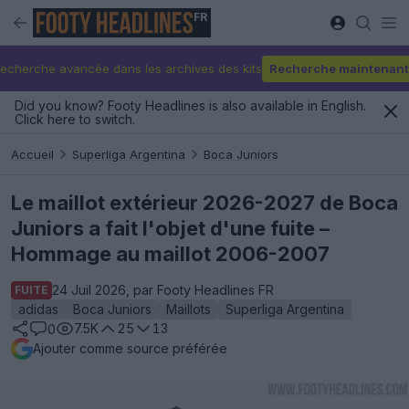
FR
echerche avancée dans les archives des kits
Recherche maintenant
Did you know? Footy Headlines is also available in English.
Click here to switch.
Accueil
Superliga Argentina
Boca Juniors
Le maillot extérieur 2026-2027 de Boca
Juniors a fait l'objet d'une fuite –
Hommage au maillot 2006-2007
24 Juil 2026, par Footy Headlines FR
FUITE
adidas
Boca Juniors
Maillots
Superliga Argentina
7.5K
25
13
0
Ajouter comme source préférée