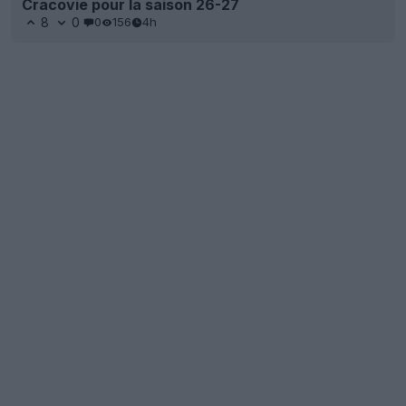
Cracovie pour la saison 26-27
8
0
0
156
4h