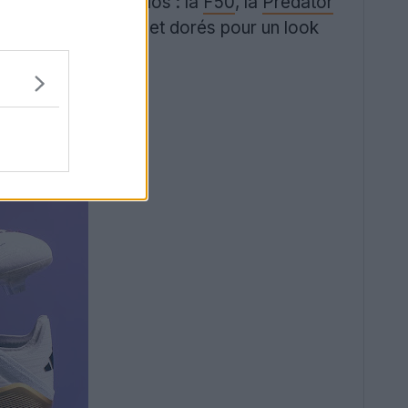
ommun aux trois silos : la
F50
, la
Predator
c des détails noirs et dorés pour un look