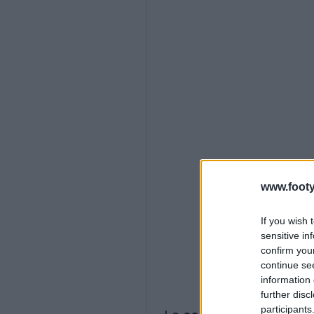
www.footy
If you wish 
sensitive in
confirm you
continue se
information 
further disc
participants