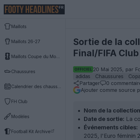
FR
Maillots
Sortie de la co
Maillots 26-27
Final/FIFA Clu
Maillots Coupe du Monde 2026
20 Mai 2025, par F
OFFICIEL
Chaussures
adidas
Chaussures
Cop
Partager
0
commentair
Calendrier des chaussures
Ajouter comme source p
FH Club
Nom de la collection
Modèles
Date de sortie:
La co
Événements cibles:
Football Kit Archive
2025, l'Euro féminin