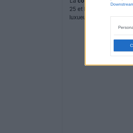
La
collection spéciale
Downstream 
25 et la
Copa
Pure 3. Ils
luxueux.
Persona