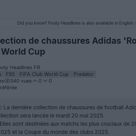
Did you know? Footy Headlines is also available in English. 
llection de chaussures Adidas 'R
b World Cup
ooty Headlines FR
a
F50
FIFA Club World Cup
Predator
es
340
vues
0
0
référée
:
La dernière collection de chaussures de football Adi
llection sera lancée le mardi 20 mai 2025.
Elles sont destinées aux matchs les plus cruciaux de 2
 2025 et la Coupe du monde des clubs 2025.